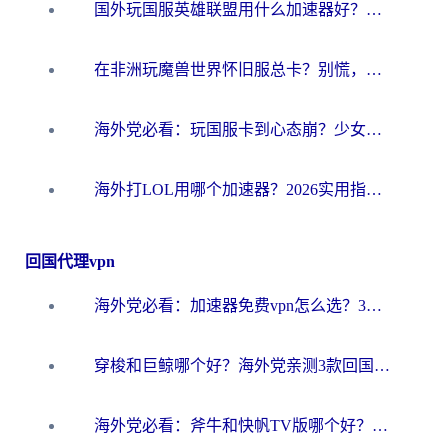
国外玩国服英雄联盟用什么加速器好？海外党亲测有效的国服游戏加速指南
在非洲玩魔兽世界怀旧服总卡？别慌，这份指南帮你丝滑开荒
海外党必看：玩国服卡到心态崩？少女前线云图计划加速器免费推荐+碧蓝航线足球世界流畅攻略
海外打LOL用哪个加速器？2026实用指南：从延迟到设备适配，一篇解决你的国服游戏痛点
回国代理vpn
海外党必看：加速器免费vpn怎么选？3步教你无缝访问国内资源
穿梭和巨鲸哪个好？海外党亲测3款回国加速器，教你避开90%的坑
海外党必看：斧牛和快帆TV版哪个好？3分钟选对回国加速器，无缝刷B站、追热剧