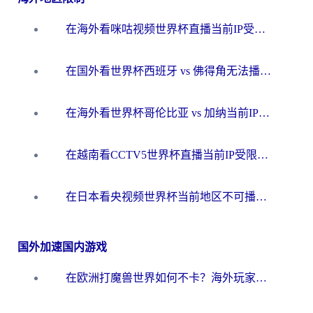
在海外看咪咕视频世界杯直播当前IP受限制？这篇指南帮你搞定所有体育赛事观看难题
在国外看世界杯西班牙 vs 佛得角无法播放？这篇指南帮你解锁所有中文体育直播
在海外看世界杯哥伦比亚 vs 加纳当前IP受限制？这篇指南帮你流畅看中文解说赛事
在越南看CCTV5世界杯直播当前IP受限制？海外党体育观赛终极指南来了
在日本看央视频世界杯当前地区不可播放？海外党体育观赛终极指南
国外加速国内游戏
在欧洲打魔兽世界如何不卡？海外玩家的国服游戏加速终极攻略