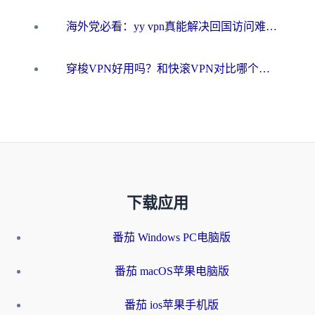
海外党必看：yy vpn真能解决回国访问难题？附云极initap测评+免费方案对比
穿梭VPN好用吗？和快滚VPN对比哪个回国效果更好？海外党选回国加速器必看指南
下载应用
番茄 Windows PC电脑版
番茄 macOS苹果电脑版
番茄 ios苹果手机版