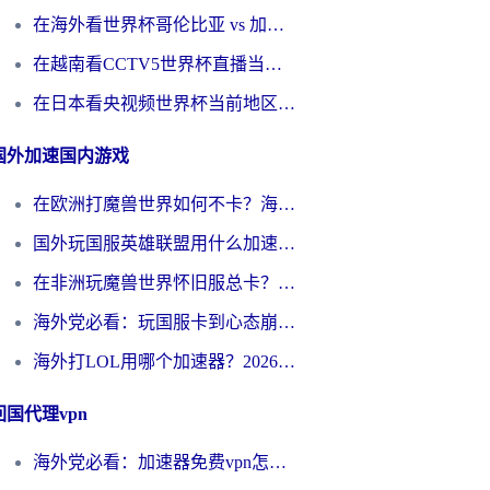
在海外看世界杯哥伦比亚 vs 加纳当前IP受限制？这篇指南帮你流畅看中文解说赛事
在越南看CCTV5世界杯直播当前IP受限制？海外党体育观赛终极指南来了
在日本看央视频世界杯当前地区不可播放？海外党体育观赛终极指南
国外加速国内游戏
在欧洲打魔兽世界如何不卡？海外玩家的国服游戏加速终极攻略
国外玩国服英雄联盟用什么加速器好？海外党亲测有效的国服游戏加速指南
在非洲玩魔兽世界怀旧服总卡？别慌，这份指南帮你丝滑开荒
海外党必看：玩国服卡到心态崩？少女前线云图计划加速器免费推荐+碧蓝航线足球世界流畅攻略
海外打LOL用哪个加速器？2026实用指南：从延迟到设备适配，一篇解决你的国服游戏痛点
回国代理vpn
海外党必看：加速器免费vpn怎么选？3步教你无缝访问国内资源