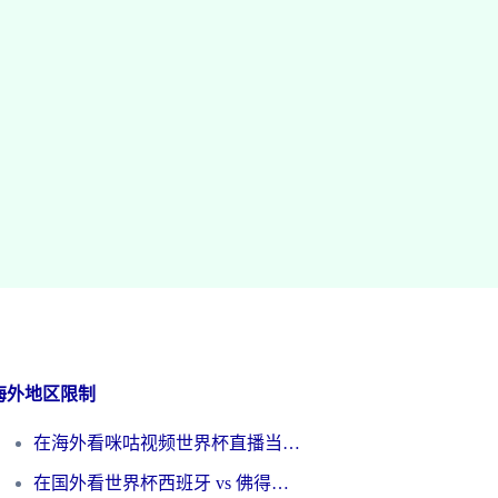
海外地区限制
在海外看咪咕视频世界杯直播当前IP受限制？这篇指南帮你搞定所有体育赛事观看难题
在国外看世界杯西班牙 vs 佛得角无法播放？这篇指南帮你解锁所有中文体育直播