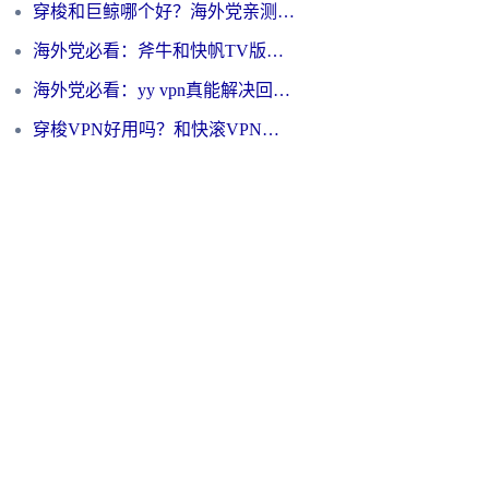
穿梭和巨鲸哪个好？海外党亲测3款回国加速器，教你避开90%的坑
海外党必看：斧牛和快帆TV版哪个好？3分钟选对回国加速器，无缝刷B站、追热剧
海外党必看：yy vpn真能解决回国访问难题？附云极initap测评+免费方案对比
穿梭VPN好用吗？和快滚VPN对比哪个回国效果更好？海外党选回国加速器必看指南