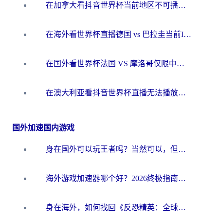
在加拿大看抖音世界杯当前地区不可播放？海外党体育观赛终极指南
在海外看世界杯直播德国 vs 巴拉圭当前IP受限制？这篇指南帮你轻松解决地区限制
在国外看世界杯法国 VS 摩洛哥仅限中国大陆？别让地域限制拦下你的欢呼
在澳大利亚看抖音世界杯直播无法播放？海外党体育观赛终极指南来了！
国外加速国内游戏
身在国外可以玩王者吗？当然可以，但你需要这份“加速”指南
海外游戏加速器哪个好？2026终极指南帮你畅玩国服+解决卡顿难题
身在海外，如何找回《反恐精英：全球攻势》国服的丝滑手感？一份给你的终极指南