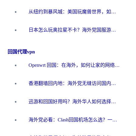
从纽约到暴风城：美国玩魔兽世界，如何找到你的最佳网络航线
日本怎么玩奥拉星不卡？海外党国服游戏加速器选择全攻略
回国代理vpn
Openwrt 回国：在海外，如何让家的网络触手可及
香港翻墙回内地：海外党无缝访问国内资源的加速器选择全攻略
迅游和回国好用吗？海外华人如何选择靠谱的回国加速器
海外党必看：Clash回国机场怎么选？一篇搞定无缝访问国内资源的全攻略