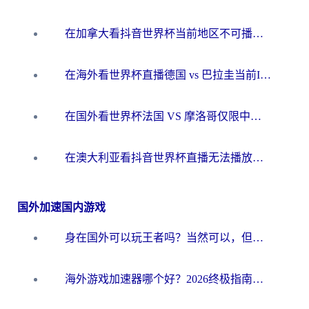
在加拿大看抖音世界杯当前地区不可播放？海外党体育观赛终极指南
在海外看世界杯直播德国 vs 巴拉圭当前IP受限制？这篇指南帮你轻松解决地区限制
在国外看世界杯法国 VS 摩洛哥仅限中国大陆？别让地域限制拦下你的欢呼
在澳大利亚看抖音世界杯直播无法播放？海外党体育观赛终极指南来了！
国外加速国内游戏
身在国外可以玩王者吗？当然可以，但你需要这份“加速”指南
海外游戏加速器哪个好？2026终极指南帮你畅玩国服+解决卡顿难题