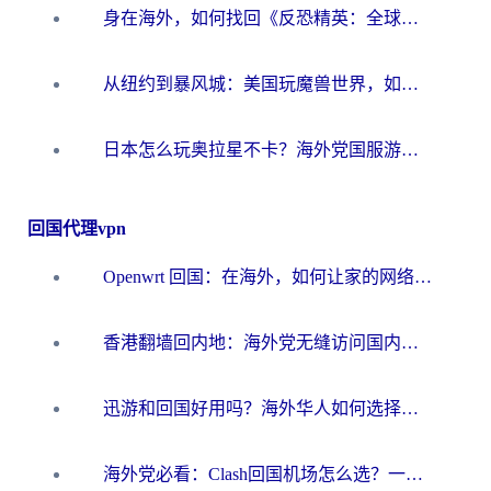
身在海外，如何找回《反恐精英：全球攻势》国服的丝滑手感？一份给你的终极指南
从纽约到暴风城：美国玩魔兽世界，如何找到你的最佳网络航线
日本怎么玩奥拉星不卡？海外党国服游戏加速器选择全攻略
回国代理vpn
Openwrt 回国：在海外，如何让家的网络触手可及
香港翻墙回内地：海外党无缝访问国内资源的加速器选择全攻略
迅游和回国好用吗？海外华人如何选择靠谱的回国加速器
海外党必看：Clash回国机场怎么选？一篇搞定无缝访问国内资源的全攻略