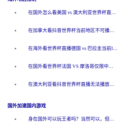
在国外怎么看美国 vs 澳大利亚世界杯直播？海外党必藏的中文解说观赛指南
在加拿大看抖音世界杯当前地区不可播放？海外党体育观赛终极指南
在海外看世界杯直播德国 vs 巴拉圭当前IP受限制？这篇指南帮你轻松解决地区限制
在国外看世界杯法国 VS 摩洛哥仅限中国大陆？别让地域限制拦下你的欢呼
在澳大利亚看抖音世界杯直播无法播放？海外党体育观赛终极指南来了！
国外加速国内游戏
身在国外可以玩王者吗？当然可以，但你需要这份“加速”指南