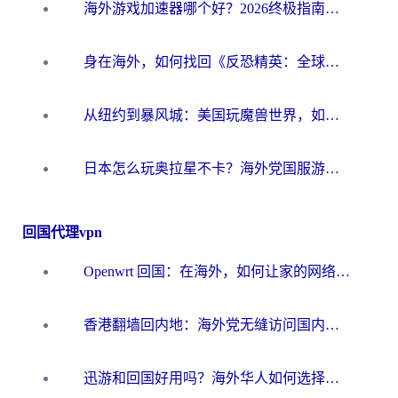
海外游戏加速器哪个好？2026终极指南帮你畅玩国服+解决卡顿难题
身在海外，如何找回《反恐精英：全球攻势》国服的丝滑手感？一份给你的终极指南
从纽约到暴风城：美国玩魔兽世界，如何找到你的最佳网络航线
日本怎么玩奥拉星不卡？海外党国服游戏加速器选择全攻略
回国代理vpn
Openwrt 回国：在海外，如何让家的网络触手可及
香港翻墙回内地：海外党无缝访问国内资源的加速器选择全攻略
迅游和回国好用吗？海外华人如何选择靠谱的回国加速器