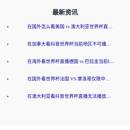
最新资讯
在国外怎么看美国 vs 澳大利亚世界杯直播？海外党必藏的中文解说观赛指南
在加拿大看抖音世界杯当前地区不可播放？海外党体育观赛终极指南
在海外看世界杯直播德国 vs 巴拉圭当前IP受限制？这篇指南帮你轻松解决地区限制
在国外看世界杯法国 VS 摩洛哥仅限中国大陆？别让地域限制拦下你的欢呼
在澳大利亚看抖音世界杯直播无法播放？海外党体育观赛终极指南来了！