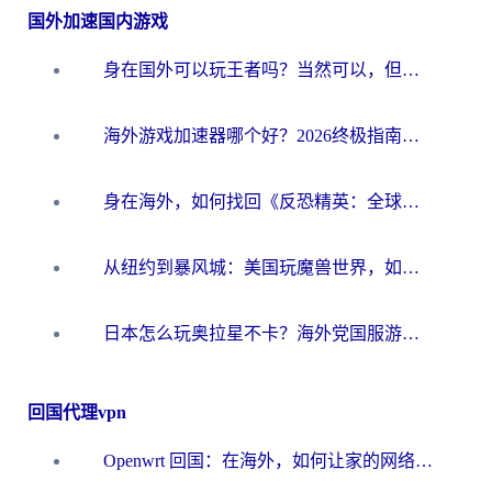
国外加速国内游戏
身在国外可以玩王者吗？当然可以，但你需要这份“加速”指南
海外游戏加速器哪个好？2026终极指南帮你畅玩国服+解决卡顿难题
身在海外，如何找回《反恐精英：全球攻势》国服的丝滑手感？一份给你的终极指南
从纽约到暴风城：美国玩魔兽世界，如何找到你的最佳网络航线
日本怎么玩奥拉星不卡？海外党国服游戏加速器选择全攻略
回国代理vpn
Openwrt 回国：在海外，如何让家的网络触手可及