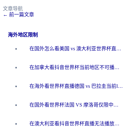
文章导航
←
前一篇文章
海外地区限制
在国外怎么看美国 vs 澳大利亚世界杯直播？海外党必藏的中文解说观赛指南
在加拿大看抖音世界杯当前地区不可播放？海外党体育观赛终极指南
在海外看世界杯直播德国 vs 巴拉圭当前IP受限制？这篇指南帮你轻松解决地区限制
在国外看世界杯法国 VS 摩洛哥仅限中国大陆？别让地域限制拦下你的欢呼
在澳大利亚看抖音世界杯直播无法播放？海外党体育观赛终极指南来了！