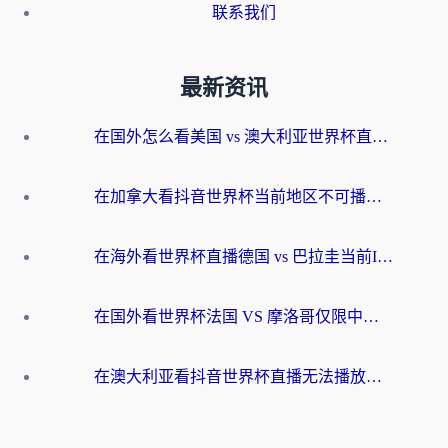
联系我们
最新资讯
在国外怎么看美国 vs 澳大利亚世界杯直播？海外党必藏的中文解说观赛指南
在加拿大看抖音世界杯当前地区不可播放？海外党体育观赛终极指南
在海外看世界杯直播德国 vs 巴拉圭当前IP受限制？这篇指南帮你轻松解决地区限制
在国外看世界杯法国 VS 摩洛哥仅限中国大陆？别让地域限制拦下你的欢呼
在澳大利亚看抖音世界杯直播无法播放？海外党体育观赛终极指南来了！