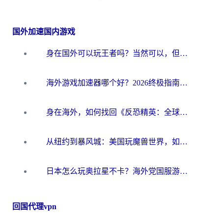
国外加速国内游戏
身在国外可以玩王者吗？当然可以，但你需要这份“加速”指南
海外游戏加速器哪个好？2026终极指南帮你畅玩国服+解决卡顿难题
身在海外，如何找回《反恐精英：全球攻势》国服的丝滑手感？一份给你的终极指南
从纽约到暴风城：美国玩魔兽世界，如何找到你的最佳网络航线
日本怎么玩奥拉星不卡？海外党国服游戏加速器选择全攻略
回国代理vpn