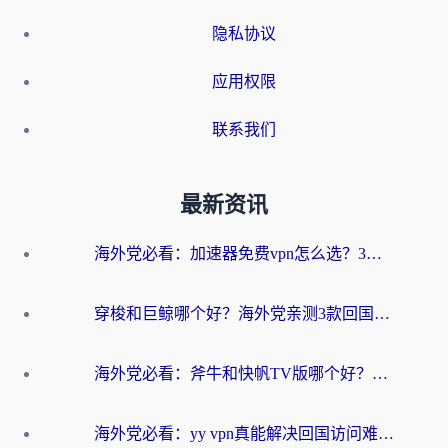
隐私协议
应用权限
联系我们
最新资讯
海外党必看：加速器免费vpn怎么选？3步教你无缝访问国内资源
穿梭和巨鲸哪个好？海外党亲测3款回国加速器，教你避开90%的坑
海外党必看：斧牛和快帆TV版哪个好？3分钟选对回国加速器，无缝刷B站、追热剧
海外党必看：yy vpn真能解决回国访问难题？附云极initap测评+免费方案对比