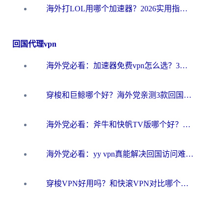
海外打LOL用哪个加速器？2026实用指南：从延迟到设备适配，一篇解决你的国服游戏痛点
回国代理vpn
海外党必看：加速器免费vpn怎么选？3步教你无缝访问国内资源
穿梭和巨鲸哪个好？海外党亲测3款回国加速器，教你避开90%的坑
海外党必看：斧牛和快帆TV版哪个好？3分钟选对回国加速器，无缝刷B站、追热剧
海外党必看：yy vpn真能解决回国访问难题？附云极initap测评+免费方案对比
穿梭VPN好用吗？和快滚VPN对比哪个回国效果更好？海外党选回国加速器必看指南