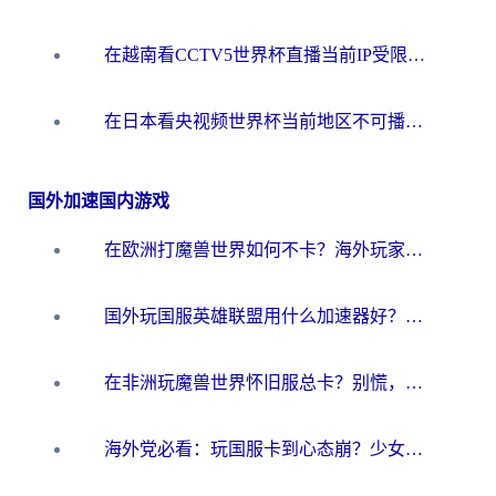
在越南看CCTV5世界杯直播当前IP受限制？海外党体育观赛终极指南来了
在日本看央视频世界杯当前地区不可播放？海外党体育观赛终极指南
国外加速国内游戏
在欧洲打魔兽世界如何不卡？海外玩家的国服游戏加速终极攻略
国外玩国服英雄联盟用什么加速器好？海外党亲测有效的国服游戏加速指南
在非洲玩魔兽世界怀旧服总卡？别慌，这份指南帮你丝滑开荒
海外党必看：玩国服卡到心态崩？少女前线云图计划加速器免费推荐+碧蓝航线足球世界流畅攻略