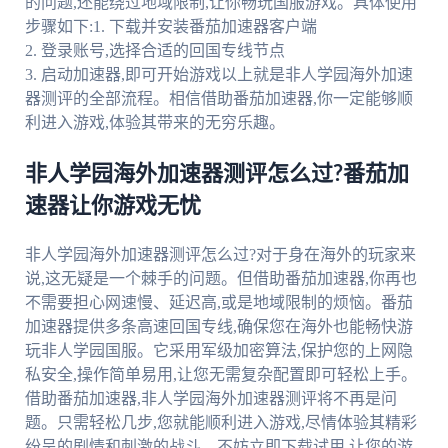
的问题,还能绕过地域限制,让你畅玩国服游戏。具体使用
步骤如下:1. 下载并安装番茄加速器客户端
2. 登录账号,选择合适的回国专线节点
3. 启动加速器,即可开始游戏以上就是非人学园海外加速
器测评的全部流程。相信借助番茄加速器,你一定能够顺
利进入游戏,体验其带来的无穷乐趣。
非人学园海外加速器测评怎么过?番茄加
速器让你游戏无忧
非人学园海外加速器测评怎么过?对于身在海外的玩家来
说,这无疑是一个棘手的问题。但借助番茄加速器,你再也
不需要担心网速慢、延迟高,或是地域限制的烦恼。番茄
加速器提供多条高速回国专线,确保您在海外也能畅快游
玩非人学园国服。它采用军级加密算法,保护您的上网隐
私安全,操作简单易用,让您无需复杂配置即可轻松上手。
借助番茄加速器,非人学园海外加速器测评将不再是问
题。只需轻松几步,您就能顺利进入游戏,尽情体验其精彩
纷呈的剧情和刺激的战斗。不妨立即下载试用,让您的游