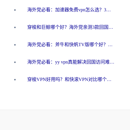
海外党必看：加速器免费vpn怎么选？3步教你无缝访问国内资源
穿梭和巨鲸哪个好？海外党亲测3款回国加速器，教你避开90%的坑
海外党必看：斧牛和快帆TV版哪个好？3分钟选对回国加速器，无缝刷B站、追热剧
海外党必看：yy vpn真能解决回国访问难题？附云极initap测评+免费方案对比
穿梭VPN好用吗？和快滚VPN对比哪个回国效果更好？海外党选回国加速器必看指南