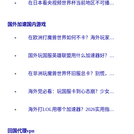
在日本看央视频世界杯当前地区不可播放？海外党体育观赛终极指南
国外加速国内游戏
在欧洲打魔兽世界如何不卡？海外玩家的国服游戏加速终极攻略
国外玩国服英雄联盟用什么加速器好？海外党亲测有效的国服游戏加速指南
在非洲玩魔兽世界怀旧服总卡？别慌，这份指南帮你丝滑开荒
海外党必看：玩国服卡到心态崩？少女前线云图计划加速器免费推荐+碧蓝航线足球世界流畅攻略
海外打LOL用哪个加速器？2026实用指南：从延迟到设备适配，一篇解决你的国服游戏痛点
回国代理vpn