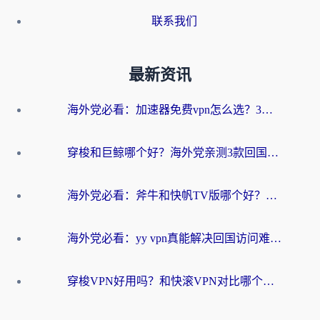
联系我们
最新资讯
海外党必看：加速器免费vpn怎么选？3步教你无缝访问国内资源
穿梭和巨鲸哪个好？海外党亲测3款回国加速器，教你避开90%的坑
海外党必看：斧牛和快帆TV版哪个好？3分钟选对回国加速器，无缝刷B站、追热剧
海外党必看：yy vpn真能解决回国访问难题？附云极initap测评+免费方案对比
穿梭VPN好用吗？和快滚VPN对比哪个回国效果更好？海外党选回国加速器必看指南