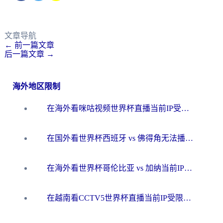
文章导航
←
前一篇文章
后一篇文章
→
海外地区限制
在海外看咪咕视频世界杯直播当前IP受限制？这篇指南帮你搞定所有体育赛事观看难题
在国外看世界杯西班牙 vs 佛得角无法播放？这篇指南帮你解锁所有中文体育直播
在海外看世界杯哥伦比亚 vs 加纳当前IP受限制？这篇指南帮你流畅看中文解说赛事
在越南看CCTV5世界杯直播当前IP受限制？海外党体育观赛终极指南来了