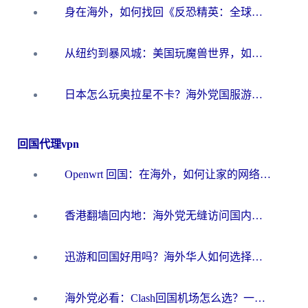
身在海外，如何找回《反恐精英：全球攻势》国服的丝滑手感？一份给你的终极指南
从纽约到暴风城：美国玩魔兽世界，如何找到你的最佳网络航线
日本怎么玩奥拉星不卡？海外党国服游戏加速器选择全攻略
回国代理vpn
Openwrt 回国：在海外，如何让家的网络触手可及
香港翻墙回内地：海外党无缝访问国内资源的加速器选择全攻略
迅游和回国好用吗？海外华人如何选择靠谱的回国加速器
海外党必看：Clash回国机场怎么选？一篇搞定无缝访问国内资源的全攻略