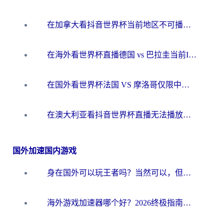
在加拿大看抖音世界杯当前地区不可播放？海外党体育观赛终极指南
在海外看世界杯直播德国 vs 巴拉圭当前IP受限制？这篇指南帮你轻松解决地区限制
在国外看世界杯法国 VS 摩洛哥仅限中国大陆？别让地域限制拦下你的欢呼
在澳大利亚看抖音世界杯直播无法播放？海外党体育观赛终极指南来了！
国外加速国内游戏
身在国外可以玩王者吗？当然可以，但你需要这份“加速”指南
海外游戏加速器哪个好？2026终极指南帮你畅玩国服+解决卡顿难题