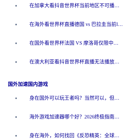
在加拿大看抖音世界杯当前地区不可播放？海外党体育观赛终极指南
在海外看世界杯直播德国 vs 巴拉圭当前IP受限制？这篇指南帮你轻松解决地区限制
在国外看世界杯法国 VS 摩洛哥仅限中国大陆？别让地域限制拦下你的欢呼
在澳大利亚看抖音世界杯直播无法播放？海外党体育观赛终极指南来了！
国外加速国内游戏
身在国外可以玩王者吗？当然可以，但你需要这份“加速”指南
海外游戏加速器哪个好？2026终极指南帮你畅玩国服+解决卡顿难题
身在海外，如何找回《反恐精英：全球攻势》国服的丝滑手感？一份给你的终极指南