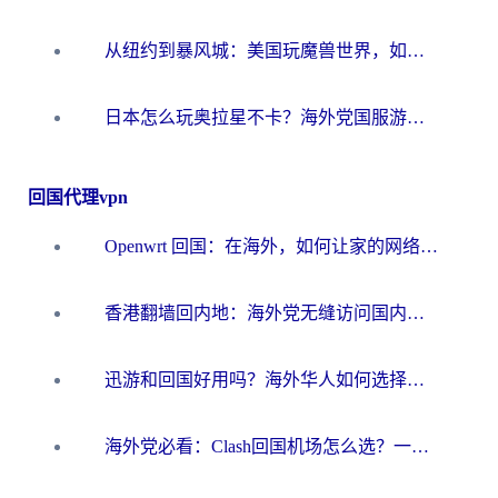
从纽约到暴风城：美国玩魔兽世界，如何找到你的最佳网络航线
日本怎么玩奥拉星不卡？海外党国服游戏加速器选择全攻略
回国代理vpn
Openwrt 回国：在海外，如何让家的网络触手可及
香港翻墙回内地：海外党无缝访问国内资源的加速器选择全攻略
迅游和回国好用吗？海外华人如何选择靠谱的回国加速器
海外党必看：Clash回国机场怎么选？一篇搞定无缝访问国内资源的全攻略