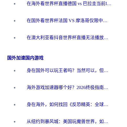
在海外看世界杯直播德国 vs 巴拉圭当前IP受限制？这篇指南帮你轻松解决地区限制
在国外看世界杯法国 VS 摩洛哥仅限中国大陆？别让地域限制拦下你的欢呼
在澳大利亚看抖音世界杯直播无法播放？海外党体育观赛终极指南来了！
国外加速国内游戏
身在国外可以玩王者吗？当然可以，但你需要这份“加速”指南
海外游戏加速器哪个好？2026终极指南帮你畅玩国服+解决卡顿难题
身在海外，如何找回《反恐精英：全球攻势》国服的丝滑手感？一份给你的终极指南
从纽约到暴风城：美国玩魔兽世界，如何找到你的最佳网络航线