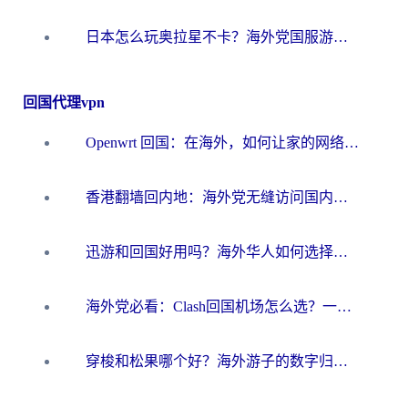
日本怎么玩奥拉星不卡？海外党国服游戏加速器选择全攻略
回国代理vpn
Openwrt 回国：在海外，如何让家的网络触手可及
香港翻墙回内地：海外党无缝访问国内资源的加速器选择全攻略
迅游和回国好用吗？海外华人如何选择靠谱的回国加速器
海外党必看：Clash回国机场怎么选？一篇搞定无缝访问国内资源的全攻略
穿梭和松果哪个好？海外游子的数字归乡路，到底该怎么选