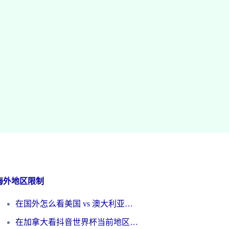
海外地区限制
在国外怎么看美国 vs 澳大利亚世界杯直播？海外党必藏的中文解说观赛指南
在加拿大看抖音世界杯当前地区不可播放？海外党体育观赛终极指南