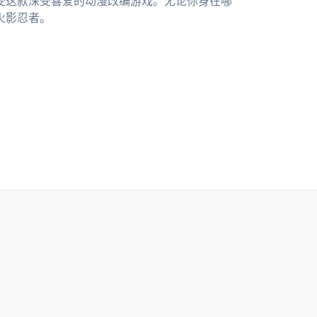
享受这款深受喜爱的动漫改编游戏。无论你身在哪
火影忍者。