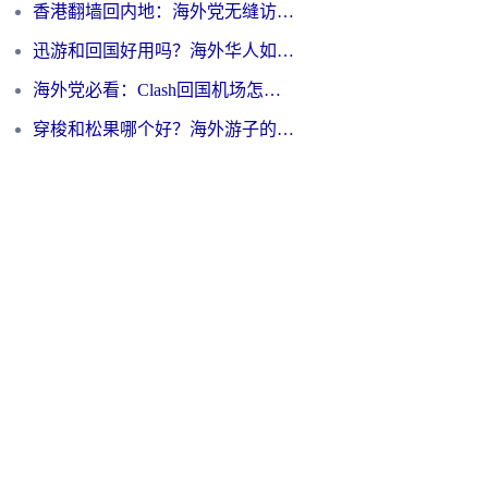
香港翻墙回内地：海外党无缝访问国内资源的加速器选择全攻略
迅游和回国好用吗？海外华人如何选择靠谱的回国加速器
海外党必看：Clash回国机场怎么选？一篇搞定无缝访问国内资源的全攻略
穿梭和松果哪个好？海外游子的数字归乡路，到底该怎么选