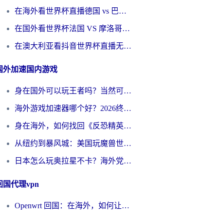
在海外看世界杯直播德国 vs 巴拉圭当前IP受限制？这篇指南帮你轻松解决地区限制
在国外看世界杯法国 VS 摩洛哥仅限中国大陆？别让地域限制拦下你的欢呼
在澳大利亚看抖音世界杯直播无法播放？海外党体育观赛终极指南来了！
国外加速国内游戏
身在国外可以玩王者吗？当然可以，但你需要这份“加速”指南
海外游戏加速器哪个好？2026终极指南帮你畅玩国服+解决卡顿难题
身在海外，如何找回《反恐精英：全球攻势》国服的丝滑手感？一份给你的终极指南
从纽约到暴风城：美国玩魔兽世界，如何找到你的最佳网络航线
日本怎么玩奥拉星不卡？海外党国服游戏加速器选择全攻略
回国代理vpn
Openwrt 回国：在海外，如何让家的网络触手可及