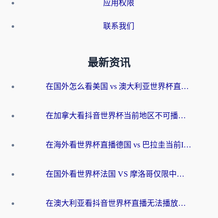
应用权限
联系我们
最新资讯
在国外怎么看美国 vs 澳大利亚世界杯直播？海外党必藏的中文解说观赛指南
在加拿大看抖音世界杯当前地区不可播放？海外党体育观赛终极指南
在海外看世界杯直播德国 vs 巴拉圭当前IP受限制？这篇指南帮你轻松解决地区限制
在国外看世界杯法国 VS 摩洛哥仅限中国大陆？别让地域限制拦下你的欢呼
在澳大利亚看抖音世界杯直播无法播放？海外党体育观赛终极指南来了！