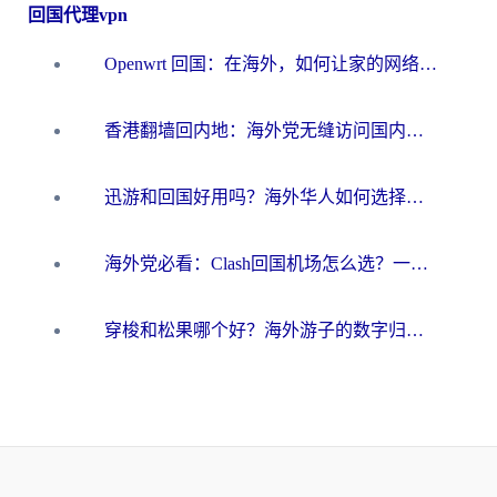
回国代理vpn
Openwrt 回国：在海外，如何让家的网络触手可及
香港翻墙回内地：海外党无缝访问国内资源的加速器选择全攻略
迅游和回国好用吗？海外华人如何选择靠谱的回国加速器
海外党必看：Clash回国机场怎么选？一篇搞定无缝访问国内资源的全攻略
穿梭和松果哪个好？海外游子的数字归乡路，到底该怎么选