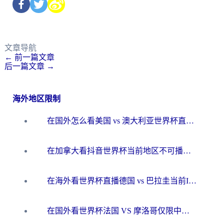
文章导航
←
前一篇文章
后一篇文章
→
海外地区限制
在国外怎么看美国 vs 澳大利亚世界杯直播？海外党必藏的中文解说观赛指南
在加拿大看抖音世界杯当前地区不可播放？海外党体育观赛终极指南
在海外看世界杯直播德国 vs 巴拉圭当前IP受限制？这篇指南帮你轻松解决地区限制
在国外看世界杯法国 VS 摩洛哥仅限中国大陆？别让地域限制拦下你的欢呼