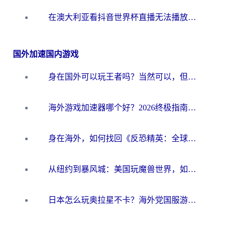
在澳大利亚看抖音世界杯直播无法播放？海外党体育观赛终极指南来了！
国外加速国内游戏
身在国外可以玩王者吗？当然可以，但你需要这份“加速”指南
海外游戏加速器哪个好？2026终极指南帮你畅玩国服+解决卡顿难题
身在海外，如何找回《反恐精英：全球攻势》国服的丝滑手感？一份给你的终极指南
从纽约到暴风城：美国玩魔兽世界，如何找到你的最佳网络航线
日本怎么玩奥拉星不卡？海外党国服游戏加速器选择全攻略