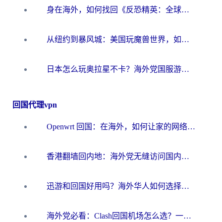
身在海外，如何找回《反恐精英：全球攻势》国服的丝滑手感？一份给你的终极指南
从纽约到暴风城：美国玩魔兽世界，如何找到你的最佳网络航线
日本怎么玩奥拉星不卡？海外党国服游戏加速器选择全攻略
回国代理vpn
Openwrt 回国：在海外，如何让家的网络触手可及
香港翻墙回内地：海外党无缝访问国内资源的加速器选择全攻略
迅游和回国好用吗？海外华人如何选择靠谱的回国加速器
海外党必看：Clash回国机场怎么选？一篇搞定无缝访问国内资源的全攻略