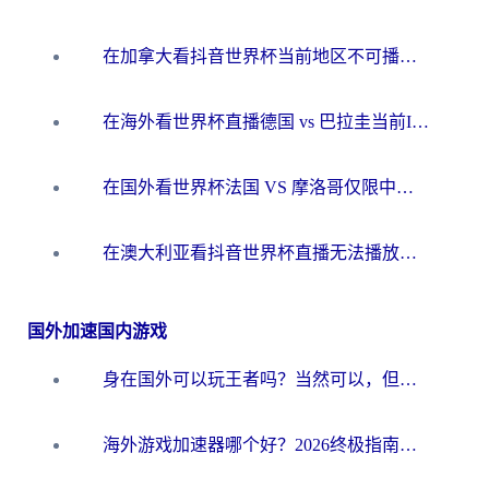
在加拿大看抖音世界杯当前地区不可播放？海外党体育观赛终极指南
在海外看世界杯直播德国 vs 巴拉圭当前IP受限制？这篇指南帮你轻松解决地区限制
在国外看世界杯法国 VS 摩洛哥仅限中国大陆？别让地域限制拦下你的欢呼
在澳大利亚看抖音世界杯直播无法播放？海外党体育观赛终极指南来了！
国外加速国内游戏
身在国外可以玩王者吗？当然可以，但你需要这份“加速”指南
海外游戏加速器哪个好？2026终极指南帮你畅玩国服+解决卡顿难题