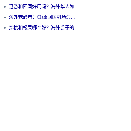
迅游和回国好用吗？海外华人如何选择靠谱的回国加速器
海外党必看：Clash回国机场怎么选？一篇搞定无缝访问国内资源的全攻略
穿梭和松果哪个好？海外游子的数字归乡路，到底该怎么选