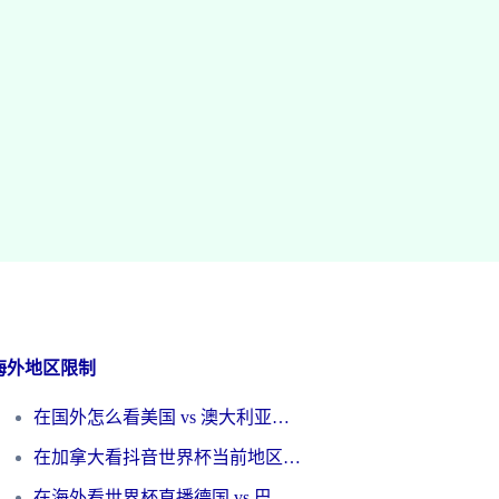
海外地区限制
在国外怎么看美国 vs 澳大利亚世界杯直播？海外党必藏的中文解说观赛指南
在加拿大看抖音世界杯当前地区不可播放？海外党体育观赛终极指南
在海外看世界杯直播德国 vs 巴拉圭当前IP受限制？这篇指南帮你轻松解决地区限制