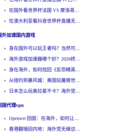
在国外看世界杯法国 VS 摩洛哥仅限中国大陆？别让地域限制拦下你的欢呼
在澳大利亚看抖音世界杯直播无法播放？海外党体育观赛终极指南来了！
国外加速国内游戏
身在国外可以玩王者吗？当然可以，但你需要这份“加速”指南
海外游戏加速器哪个好？2026终极指南帮你畅玩国服+解决卡顿难题
身在海外，如何找回《反恐精英：全球攻势》国服的丝滑手感？一份给你的终极指南
从纽约到暴风城：美国玩魔兽世界，如何找到你的最佳网络航线
日本怎么玩奥拉星不卡？海外党国服游戏加速器选择全攻略
回国代理vpn
Openwrt 回国：在海外，如何让家的网络触手可及
香港翻墙回内地：海外党无缝访问国内资源的加速器选择全攻略