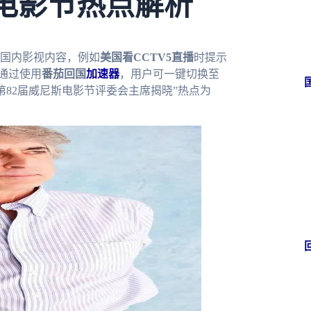
电影节热点解析
国内影视内容，例如
美国看CCTV5直播
时提示
。通过使用
番茄回国
加速器
，用户可一键切换至
“第82届威尼斯电影节评委会主席揭晓”热点为