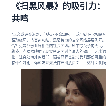
《扫黑风暴》的吸引力：
共鸣
"正义或许会迟到，但永远不会缺席！" 这句话在《扫黑
强劲旋风，将官商勾结、黑恶势力的复杂网络层层剥开。
情？更是那份血脉相连的社会关切。剧中徐英子的无助、
轨迹，赤裸裸映射了现实黑暗面对普通人的碾压。艺术源
化，让身处海外的我们，隔着屏幕也能感受到那份沉重的
有什么好剧，你却发现无法打开播放页面——这种文化隔