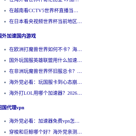
在越南看CCTV5世界杯直播当前IP受限制？海外党体育观赛终极指南来了
在日本看央视频世界杯当前地区不可播放？海外党体育观赛终极指南
国外加速国内游戏
在欧洲打魔兽世界如何不卡？海外玩家的国服游戏加速终极攻略
国外玩国服英雄联盟用什么加速器好？海外党亲测有效的国服游戏加速指南
在非洲玩魔兽世界怀旧服总卡？别慌，这份指南帮你丝滑开荒
海外党必看：玩国服卡到心态崩？少女前线云图计划加速器免费推荐+碧蓝航线足球世界流畅攻略
海外打LOL用哪个加速器？2026实用指南：从延迟到设备适配，一篇解决你的国服游戏痛点
回国代理vpn
海外党必看：加速器免费vpn怎么选？3步教你无缝访问国内资源
穿梭和巨鲸哪个好？海外党亲测3款回国加速器，教你避开90%的坑