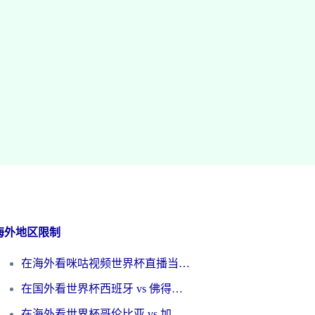
海外地区限制
在海外看咪咕视频世界杯直播当前IP受限制？这篇指南帮你搞定所有体育赛事观看难题
在国外看世界杯西班牙 vs 佛得角无法播放？这篇指南帮你解锁所有中文体育直播
在海外看世界杯哥伦比亚 vs 加纳当前IP受限制？这篇指南帮你流畅看中文解说赛事