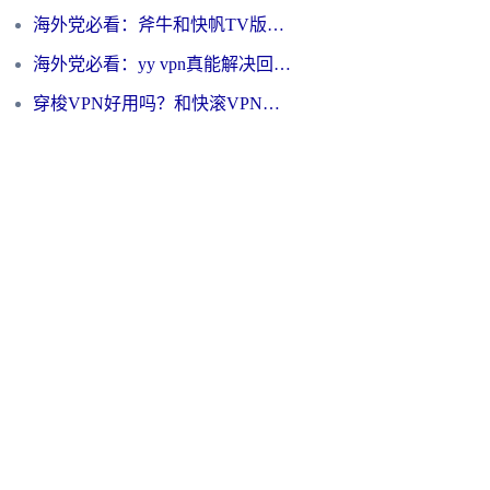
海外党必看：斧牛和快帆TV版哪个好？3分钟选对回国加速器，无缝刷B站、追热剧
海外党必看：yy vpn真能解决回国访问难题？附云极initap测评+免费方案对比
穿梭VPN好用吗？和快滚VPN对比哪个回国效果更好？海外党选回国加速器必看指南