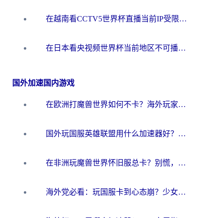
在越南看CCTV5世界杯直播当前IP受限制？海外党体育观赛终极指南来了
在日本看央视频世界杯当前地区不可播放？海外党体育观赛终极指南
国外加速国内游戏
在欧洲打魔兽世界如何不卡？海外玩家的国服游戏加速终极攻略
国外玩国服英雄联盟用什么加速器好？海外党亲测有效的国服游戏加速指南
在非洲玩魔兽世界怀旧服总卡？别慌，这份指南帮你丝滑开荒
海外党必看：玩国服卡到心态崩？少女前线云图计划加速器免费推荐+碧蓝航线足球世界流畅攻略