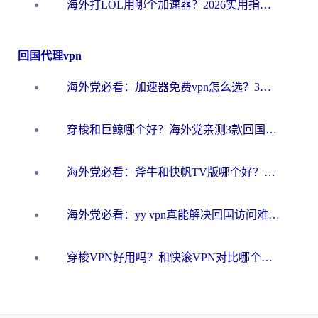
海外打LOL用哪个加速器？2026实用指南：从延迟到设备适配，一篇解决你的国服游戏痛点
回国代理vpn
海外党必看：加速器免费vpn怎么选？3步教你无缝访问国内资源
穿梭和巨鲸哪个好？海外党亲测3款回国加速器，教你避开90%的坑
海外党必看：斧牛和快帆TV版哪个好？3分钟选对回国加速器，无缝刷B站、追热剧
海外党必看：yy vpn真能解决回国访问难题？附云极initap测评+免费方案对比
穿梭VPN好用吗？和快滚VPN对比哪个回国效果更好？海外党选回国加速器必看指南