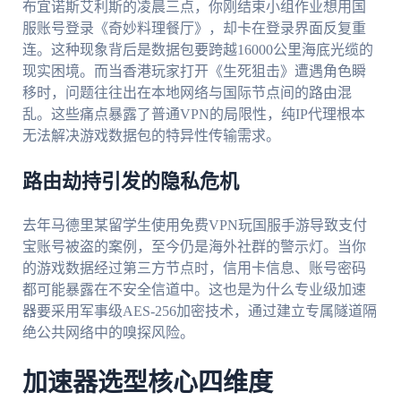
布宜诺斯艾利斯的凌晨三点，你刚结束小组作业想用国
服账号登录《奇妙料理餐厅》，却卡在登录界面反复重
连。这种现象背后是数据包要跨越16000公里海底光缆的
现实困境。而当香港玩家打开《生死狙击》遭遇角色瞬
移时，问题往往出在本地网络与国际节点间的路由混
乱。这些痛点暴露了普通VPN的局限性，纯IP代理根本
无法解决游戏数据包的特异性传输需求。
路由劫持引发的隐私危机
去年马德里某留学生使用免费VPN玩国服手游导致支付
宝账号被盗的案例，至今仍是海外社群的警示灯。当你
的游戏数据经过第三方节点时，信用卡信息、账号密码
都可能暴露在不安全信道中。这也是为什么专业级加速
器要采用军事级AES-256加密技术，通过建立专属隧道隔
绝公共网络中的嗅探风险。
加速器选型核心四维度