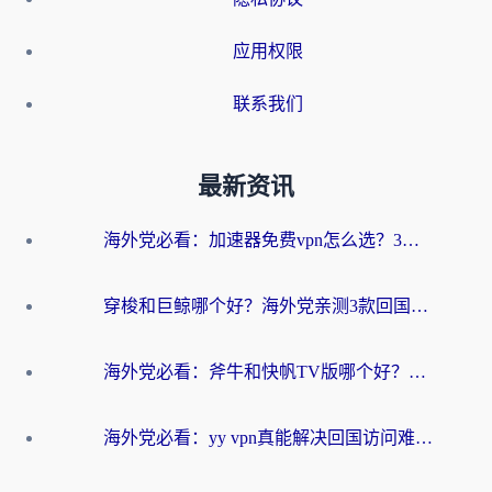
应用权限
联系我们
最新资讯
海外党必看：加速器免费vpn怎么选？3步教你无缝访问国内资源
穿梭和巨鲸哪个好？海外党亲测3款回国加速器，教你避开90%的坑
海外党必看：斧牛和快帆TV版哪个好？3分钟选对回国加速器，无缝刷B站、追热剧
海外党必看：yy vpn真能解决回国访问难题？附云极initap测评+免费方案对比