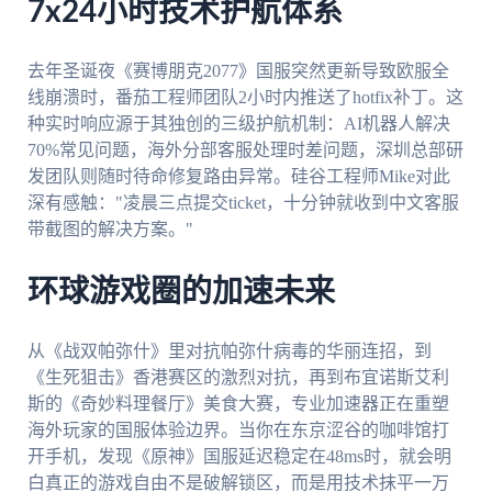
7x24小时技术护航体系
去年圣诞夜《赛博朋克2077》国服突然更新导致欧服全
线崩溃时，番茄工程师团队2小时内推送了hotfix补丁。这
种实时响应源于其独创的三级护航机制：AI机器人解决
70%常见问题，海外分部客服处理时差问题，深圳总部研
发团队则随时待命修复路由异常。硅谷工程师Mike对此
深有感触："凌晨三点提交ticket，十分钟就收到中文客服
带截图的解决方案。"
环球游戏圈的加速未来
从《战双帕弥什》里对抗帕弥什病毒的华丽连招，到
《生死狙击》香港赛区的激烈对抗，再到布宜诺斯艾利
斯的《奇妙料理餐厅》美食大赛，专业加速器正在重塑
海外玩家的国服体验边界。当你在东京涩谷的咖啡馆打
开手机，发现《原神》国服延迟稳定在48ms时，就会明
白真正的游戏自由不是破解锁区，而是用技术抹平一万