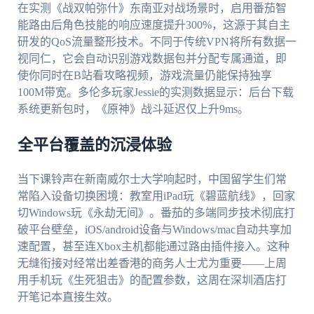
在实测《战双帕弥什》东南亚对战场景时，启用番茄智
能路由后角色技能的响应速度提升300%，这源于其自主
研发的QoS流量整形技术。不同于传统VPN将所有数据一
视同仁，它会自动识别游戏数据包并分配专属通道，即
使你同时在B站看攻略视频，游戏流量仍能保持独享
100M带宽。多伦多玩家Jessie的实测数据显示：后台下载
系统更新包时，《原神》战斗延迟仅上升9ms。
全平台覆盖的沉浸体验
当下课铃声在新南威尔士大学响起时，中国留学生们常
常陷入设备切换困境：教室用iPad玩《碧蓝航线》，回家
切Windows玩《永劫无间》。番茄的多端同步技术彻底打
破平台壁垒，iOS/android设备与Windows/mac自动共享加
速配置，甚至连Xbox主机都能通过路由插件接入。这种
无缝衔接对经常出差香港的商务人士尤为重要——上周
用手机玩《生死狙击》的配置参数，这周在深圳酒店打
开笔记本直接生效。