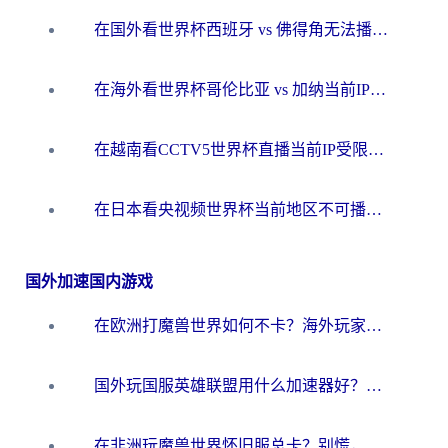
在国外看世界杯西班牙 vs 佛得角无法播放？这篇指南帮你解锁所有中文体育直播
在海外看世界杯哥伦比亚 vs 加纳当前IP受限制？这篇指南帮你流畅看中文解说赛事
在越南看CCTV5世界杯直播当前IP受限制？海外党体育观赛终极指南来了
在日本看央视频世界杯当前地区不可播放？海外党体育观赛终极指南
国外加速国内游戏
在欧洲打魔兽世界如何不卡？海外玩家的国服游戏加速终极攻略
国外玩国服英雄联盟用什么加速器好？海外党亲测有效的国服游戏加速指南
在非洲玩魔兽世界怀旧服总卡？别慌，这份指南帮你丝滑开荒