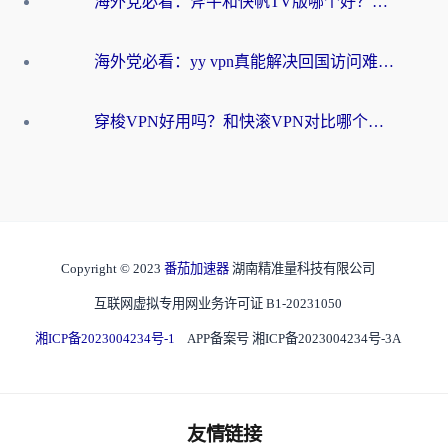
海外党必看：斧牛和快帆TV版哪个好？3分钟选对回国加速器，无缝刷B站、追热剧
海外党必看：yy vpn真能解决回国访问难题？附云极initap测评+免费方案对比
穿梭VPN好用吗？和快滚VPN对比哪个回国效果更好？海外党选回国加速器必看指南
Copyright © 2023
番茄加速器
湖南精准量科技有限公司
互联网虚拟专用网业务许可证 B1-20231050
湘ICP备2023004234号-1
APP备案号 湘ICP备2023004234号-3A
友情链接