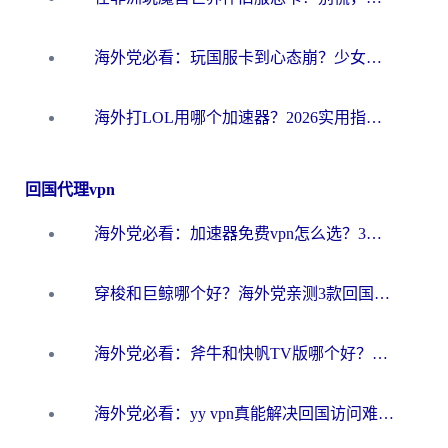
海外党必看：玩国服卡到心态崩？少女前线云图计划加速器免费推荐+碧蓝航线足球世界流畅攻略
海外打LOL用哪个加速器？2026实用指南：从延迟到设备适配，一篇解决你的国服游戏痛点
回国代理vpn
海外党必看：加速器免费vpn怎么选？3步教你无缝访问国内资源
穿梭和巨鲸哪个好？海外党亲测3款回国加速器，教你避开90%的坑
海外党必看：斧牛和快帆TV版哪个好？3分钟选对回国加速器，无缝刷B站、追热剧
海外党必看：yy vpn真能解决回国访问难题？附云极initap测评+免费方案对比