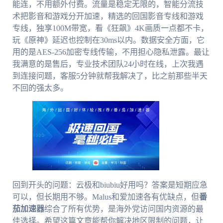
能连，不用额外付费。流量是稳定无限的，智能分流技
术把影音和游戏分开加速，精选的回国影音专线和游戏
专线，独享100M带宽，看《狂飙》4K画质一点都不卡，
玩《原神》延迟也控制在30ms以内。数据安全方面，它
用的是AES-256加密专线传输，不用担心隐私泄露。最让
我满意的是售后，专业技术团队24小时在线，上次我遇
到连接问题，客服5分钟就帮我解决了，比之前那些半天
不回的强太多。
回到开头的问题：云极和biubiu好用吗？答案是短期应急
可以，但长期用不够。Malus和爱加速各有优缺点，但
番
茄加速器
综合了所有优势，是海外党访问国内资源的最
佳选择。希望这篇文章能帮你解决地区限制的问题，让