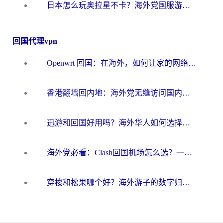
日本怎么玩奥拉星不卡？海外党国服游戏加速器选择全攻略
回国代理vpn
Openwrt 回国：在海外，如何让家的网络触手可及
香港翻墙回内地：海外党无缝访问国内资源的加速器选择全攻略
迅游和回国好用吗？海外华人如何选择靠谱的回国加速器
海外党必看：Clash回国机场怎么选？一篇搞定无缝访问国内资源的全攻略
穿梭和松果哪个好？海外游子的数字归乡路，到底该怎么选