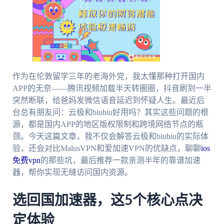
作为在伦敦留学三年的老海外党，我太懂那种打开国内
APP的无奈——腾讯视频加载半天转圈圈，抖音刷到一半
突然断联，给爸妈发微信语音延迟到怀疑人生。最近后
台总有朋友问：云极和biubiu好用吗？其实这些问题的根
源，都是国内APP的地区版权限制和跨境网络节点的瓶
颈。今天这篇文章，我不仅会解答云极和biubiu的实际体
验，还会对比MalusVPN和爱加速VPN的优缺点，聊聊
ios
免费vpn
的那些坑，最后推荐一款亲测半年的靠谱加速
器，帮你实现无缝访问国内资源。
选回国加速器，这5个核心点决
定体验