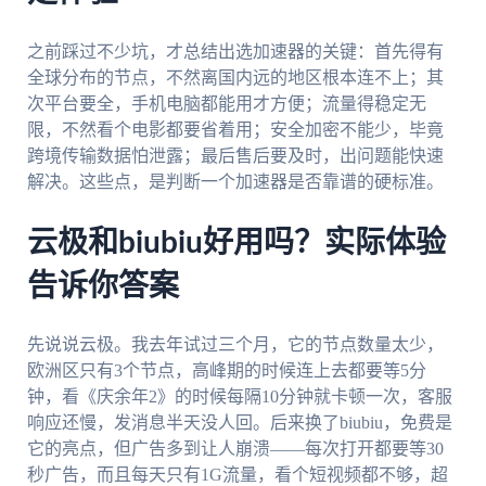
之前踩过不少坑，才总结出选加速器的关键：首先得有
全球分布的节点，不然离国内远的地区根本连不上；其
次平台要全，手机电脑都能用才方便；流量得稳定无
限，不然看个电影都要省着用；安全加密不能少，毕竟
跨境传输数据怕泄露；最后售后要及时，出问题能快速
解决。这些点，是判断一个加速器是否靠谱的硬标准。
云极和biubiu好用吗？实际体验
告诉你答案
先说说云极。我去年试过三个月，它的节点数量太少，
欧洲区只有3个节点，高峰期的时候连上去都要等5分
钟，看《庆余年2》的时候每隔10分钟就卡顿一次，客服
响应还慢，发消息半天没人回。后来换了biubiu，免费是
它的亮点，但广告多到让人崩溃——每次打开都要等30
秒广告，而且每天只有1G流量，看个短视频都不够，超