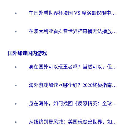
在国外看世界杯法国 VS 摩洛哥仅限中国大陆？别让地域限制拦下你的欢呼
在澳大利亚看抖音世界杯直播无法播放？海外党体育观赛终极指南来了！
国外加速国内游戏
身在国外可以玩王者吗？当然可以，但你需要这份“加速”指南
海外游戏加速器哪个好？2026终极指南帮你畅玩国服+解决卡顿难题
身在海外，如何找回《反恐精英：全球攻势》国服的丝滑手感？一份给你的终极指南
从纽约到暴风城：美国玩魔兽世界，如何找到你的最佳网络航线