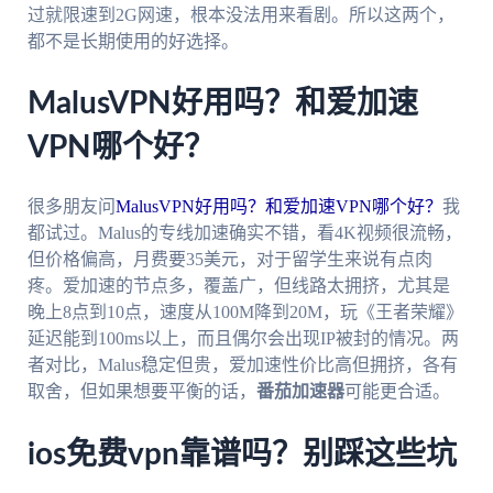
过就限速到2G网速，根本没法用来看剧。所以这两个，
都不是长期使用的好选择。
MalusVPN好用吗？和爱加速
VPN哪个好？
很多朋友问
MalusVPN好用吗？和爱加速VPN哪个好？
我
都试过。Malus的专线加速确实不错，看4K视频很流畅，
但价格偏高，月费要35美元，对于留学生来说有点肉
疼。爱加速的节点多，覆盖广，但线路太拥挤，尤其是
晚上8点到10点，速度从100M降到20M，玩《王者荣耀》
延迟能到100ms以上，而且偶尔会出现IP被封的情况。两
者对比，Malus稳定但贵，爱加速性价比高但拥挤，各有
取舍，但如果想要平衡的话，
番茄加速器
可能更合适。
ios免费vpn靠谱吗？别踩这些坑