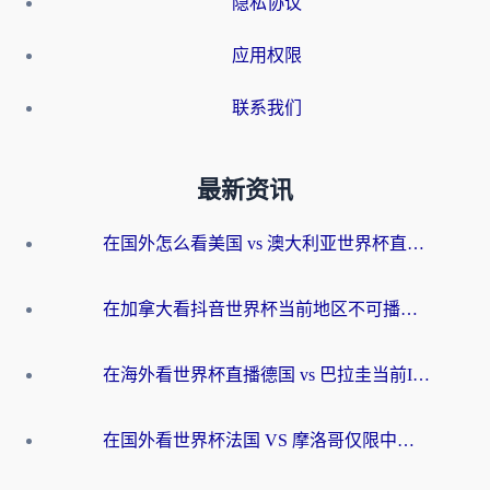
隐私协议
应用权限
联系我们
最新资讯
在国外怎么看美国 vs 澳大利亚世界杯直播？海外党必藏的中文解说观赛指南
在加拿大看抖音世界杯当前地区不可播放？海外党体育观赛终极指南
在海外看世界杯直播德国 vs 巴拉圭当前IP受限制？这篇指南帮你轻松解决地区限制
在国外看世界杯法国 VS 摩洛哥仅限中国大陆？别让地域限制拦下你的欢呼