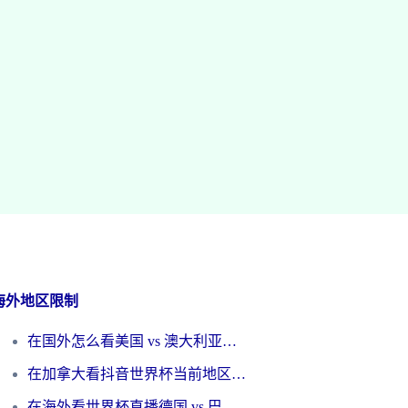
海外地区限制
在国外怎么看美国 vs 澳大利亚世界杯直播？海外党必藏的中文解说观赛指南
在加拿大看抖音世界杯当前地区不可播放？海外党体育观赛终极指南
在海外看世界杯直播德国 vs 巴拉圭当前IP受限制？这篇指南帮你轻松解决地区限制