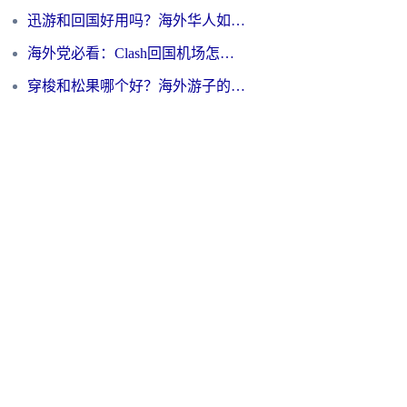
迅游和回国好用吗？海外华人如何选择靠谱的回国加速器
海外党必看：Clash回国机场怎么选？一篇搞定无缝访问国内资源的全攻略
穿梭和松果哪个好？海外游子的数字归乡路，到底该怎么选