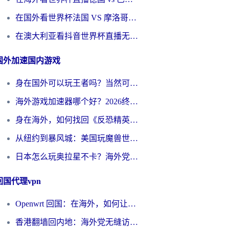
在国外看世界杯法国 VS 摩洛哥仅限中国大陆？别让地域限制拦下你的欢呼
在澳大利亚看抖音世界杯直播无法播放？海外党体育观赛终极指南来了！
国外加速国内游戏
身在国外可以玩王者吗？当然可以，但你需要这份“加速”指南
海外游戏加速器哪个好？2026终极指南帮你畅玩国服+解决卡顿难题
身在海外，如何找回《反恐精英：全球攻势》国服的丝滑手感？一份给你的终极指南
从纽约到暴风城：美国玩魔兽世界，如何找到你的最佳网络航线
日本怎么玩奥拉星不卡？海外党国服游戏加速器选择全攻略
回国代理vpn
Openwrt 回国：在海外，如何让家的网络触手可及
香港翻墙回内地：海外党无缝访问国内资源的加速器选择全攻略