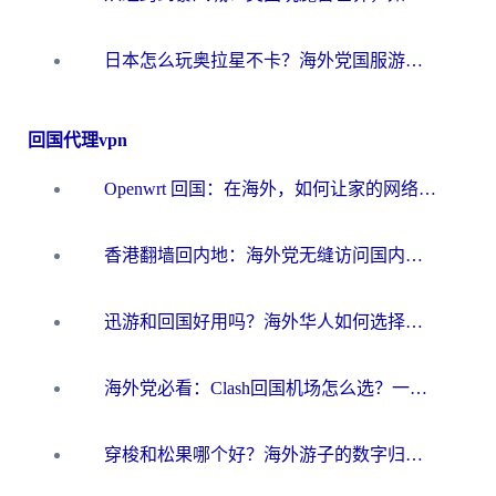
日本怎么玩奥拉星不卡？海外党国服游戏加速器选择全攻略
回国代理vpn
Openwrt 回国：在海外，如何让家的网络触手可及
香港翻墙回内地：海外党无缝访问国内资源的加速器选择全攻略
迅游和回国好用吗？海外华人如何选择靠谱的回国加速器
海外党必看：Clash回国机场怎么选？一篇搞定无缝访问国内资源的全攻略
穿梭和松果哪个好？海外游子的数字归乡路，到底该怎么选