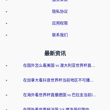
隐私协议
应用权限
联系我们
最新资讯
在国外怎么看美国 vs 澳大利亚世界杯直播？海外党必藏的中文解说观赛指南
在加拿大看抖音世界杯当前地区不可播放？海外党体育观赛终极指南
在海外看世界杯直播德国 vs 巴拉圭当前IP受限制？这篇指南帮你轻松解决地区限制
在国外看世界杯法国 VS 摩洛哥仅限中国大陆？别让地域限制拦下你的欢呼