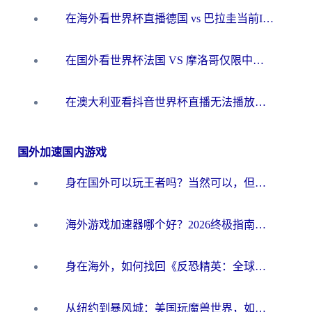
在海外看世界杯直播德国 vs 巴拉圭当前IP受限制？这篇指南帮你轻松解决地区限制
在国外看世界杯法国 VS 摩洛哥仅限中国大陆？别让地域限制拦下你的欢呼
在澳大利亚看抖音世界杯直播无法播放？海外党体育观赛终极指南来了！
国外加速国内游戏
身在国外可以玩王者吗？当然可以，但你需要这份“加速”指南
海外游戏加速器哪个好？2026终极指南帮你畅玩国服+解决卡顿难题
身在海外，如何找回《反恐精英：全球攻势》国服的丝滑手感？一份给你的终极指南
从纽约到暴风城：美国玩魔兽世界，如何找到你的最佳网络航线