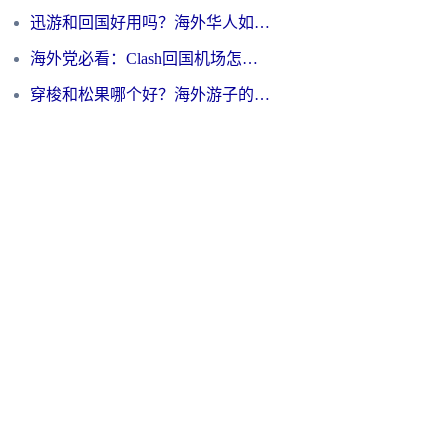
迅游和回国好用吗？海外华人如何选择靠谱的回国加速器
海外党必看：Clash回国机场怎么选？一篇搞定无缝访问国内资源的全攻略
穿梭和松果哪个好？海外游子的数字归乡路，到底该怎么选