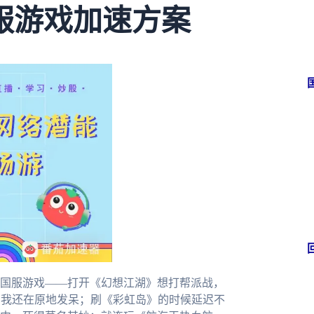
服游戏加速方案
国服游戏——打开《幻想江湖》想打帮派战，
了我还在原地发呆；刷《彩虹岛》的时候延迟不