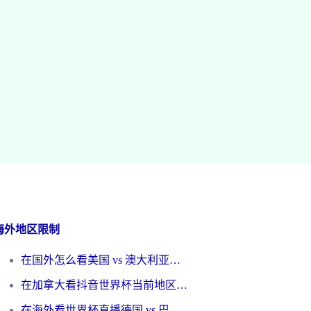
海外地区限制
在国外怎么看美国 vs 澳大利亚世界杯直播？海外党必藏的中文解说观赛指南
在加拿大看抖音世界杯当前地区不可播放？海外党体育观赛终极指南
在海外看世界杯直播德国 vs 巴拉圭当前IP受限制？这篇指南帮你轻松解决地区限制