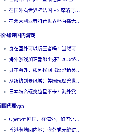
在国外看世界杯法国 VS 摩洛哥仅限中国大陆？别让地域限制拦下你的欢呼
在澳大利亚看抖音世界杯直播无法播放？海外党体育观赛终极指南来了！
国外加速国内游戏
身在国外可以玩王者吗？当然可以，但你需要这份“加速”指南
海外游戏加速器哪个好？2026终极指南帮你畅玩国服+解决卡顿难题
身在海外，如何找回《反恐精英：全球攻势》国服的丝滑手感？一份给你的终极指南
从纽约到暴风城：美国玩魔兽世界，如何找到你的最佳网络航线
日本怎么玩奥拉星不卡？海外党国服游戏加速器选择全攻略
回国代理vpn
Openwrt 回国：在海外，如何让家的网络触手可及
香港翻墙回内地：海外党无缝访问国内资源的加速器选择全攻略