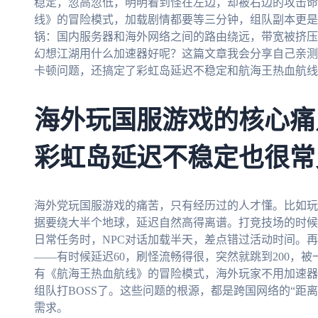
稳定，忽高忽低，明明看到怪在左边，却被右边的攻击命
线》的冒险模式，加载剧情都要等三分钟，组队副本更是
锅：国内服务器和海外网络之间的路由绕远，带宽被挤压
幻想江湖用什么加速器好呢？这篇文章我会分享自己亲测
卡顿问题，还搞定了彩虹岛延迟不稳定和航海王热血航线
海外玩国服游戏的核心痛
彩虹岛延迟不稳定也很常
海外党玩国服游戏的痛苦，只有经历过的人才懂。比如玩
据要绕大半个地球，延迟自然高得离谱。打竞技场的时候
日常任务时，NPC对话加载半天，差点错过活动时间。
——有时候延迟60，刷怪流畅得很，突然就跳到200，
有《航海王热血航线》的冒险模式，海外玩家不用加速器
组队打BOSS了。这些问题的根源，都是跨国网络的“距
需求。