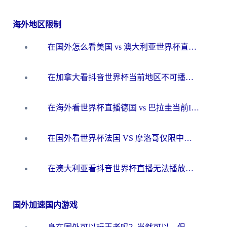
海外地区限制
在国外怎么看美国 vs 澳大利亚世界杯直播？海外党必藏的中文解说观赛指南
在加拿大看抖音世界杯当前地区不可播放？海外党体育观赛终极指南
在海外看世界杯直播德国 vs 巴拉圭当前IP受限制？这篇指南帮你轻松解决地区限制
在国外看世界杯法国 VS 摩洛哥仅限中国大陆？别让地域限制拦下你的欢呼
在澳大利亚看抖音世界杯直播无法播放？海外党体育观赛终极指南来了！
国外加速国内游戏