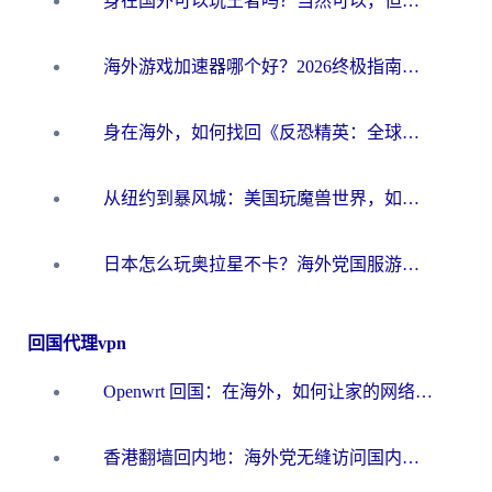
身在国外可以玩王者吗？当然可以，但你需要这份“加速”指南
海外游戏加速器哪个好？2026终极指南帮你畅玩国服+解决卡顿难题
身在海外，如何找回《反恐精英：全球攻势》国服的丝滑手感？一份给你的终极指南
从纽约到暴风城：美国玩魔兽世界，如何找到你的最佳网络航线
日本怎么玩奥拉星不卡？海外党国服游戏加速器选择全攻略
回国代理vpn
Openwrt 回国：在海外，如何让家的网络触手可及
香港翻墙回内地：海外党无缝访问国内资源的加速器选择全攻略