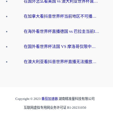
在国外怎么看美国 vs 澳大利亚世界杯直播？海外党必藏的中文解说观赛指南
在加拿大看抖音世界杯当前地区不可播放？海外党体育观赛终极指南
在海外看世界杯直播德国 vs 巴拉圭当前IP受限制？这篇指南帮你轻松解决地区限制
在国外看世界杯法国 VS 摩洛哥仅限中国大陆？别让地域限制拦下你的欢呼
在澳大利亚看抖音世界杯直播无法播放？海外党体育观赛终极指南来了！
Copyright © 2023
番茄加速器
湖南精准量科技有限公司
互联网虚拟专用网业务许可证 B1-20231050