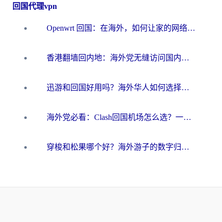
回国代理vpn
Openwrt 回国：在海外，如何让家的网络触手可及
香港翻墙回内地：海外党无缝访问国内资源的加速器选择全攻略
迅游和回国好用吗？海外华人如何选择靠谱的回国加速器
海外党必看：Clash回国机场怎么选？一篇搞定无缝访问国内资源的全攻略
穿梭和松果哪个好？海外游子的数字归乡路，到底该怎么选