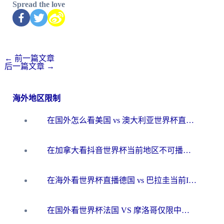
Spread the love
←
前一篇文章
后一篇文章
→
海外地区限制
在国外怎么看美国 vs 澳大利亚世界杯直播？海外党必藏的中文解说观赛指南
在加拿大看抖音世界杯当前地区不可播放？海外党体育观赛终极指南
在海外看世界杯直播德国 vs 巴拉圭当前IP受限制？这篇指南帮你轻松解决地区限制
在国外看世界杯法国 VS 摩洛哥仅限中国大陆？别让地域限制拦下你的欢呼