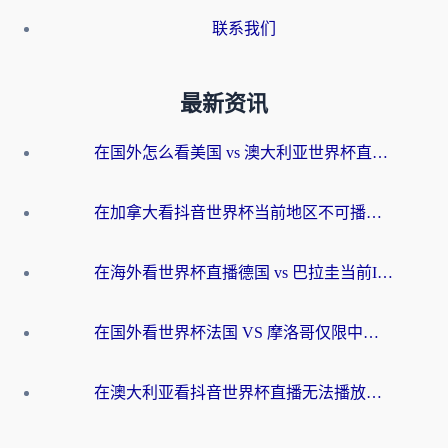
联系我们
最新资讯
在国外怎么看美国 vs 澳大利亚世界杯直播？海外党必藏的中文解说观赛指南
在加拿大看抖音世界杯当前地区不可播放？海外党体育观赛终极指南
在海外看世界杯直播德国 vs 巴拉圭当前IP受限制？这篇指南帮你轻松解决地区限制
在国外看世界杯法国 VS 摩洛哥仅限中国大陆？别让地域限制拦下你的欢呼
在澳大利亚看抖音世界杯直播无法播放？海外党体育观赛终极指南来了！