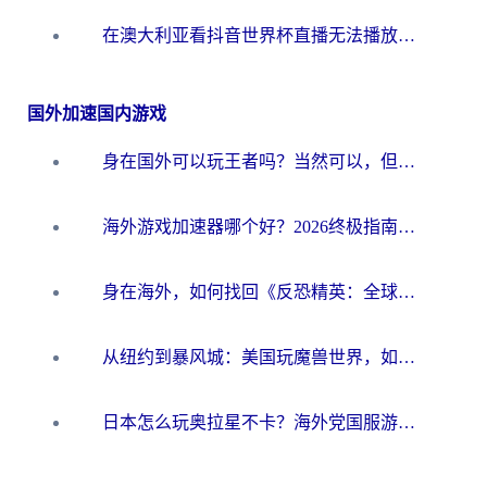
在澳大利亚看抖音世界杯直播无法播放？海外党体育观赛终极指南来了！
国外加速国内游戏
身在国外可以玩王者吗？当然可以，但你需要这份“加速”指南
海外游戏加速器哪个好？2026终极指南帮你畅玩国服+解决卡顿难题
身在海外，如何找回《反恐精英：全球攻势》国服的丝滑手感？一份给你的终极指南
从纽约到暴风城：美国玩魔兽世界，如何找到你的最佳网络航线
日本怎么玩奥拉星不卡？海外党国服游戏加速器选择全攻略