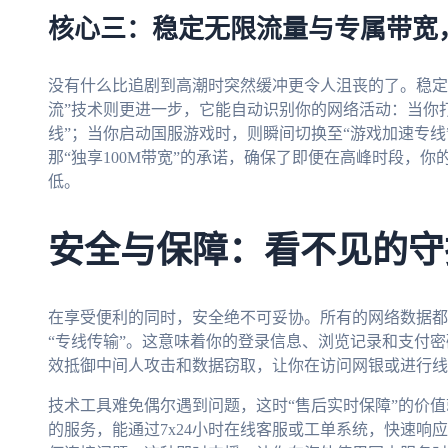
核心三：稳定无限流量与专属带宽
没有什么比追剧到高潮时突然缓冲更令人沮丧的了。稳定
流”技术则更进一步，它能自动识别你的网络活动：当你
线”；当你启动国服游戏时，则瞬间切换至“游戏加速专
那“独享100M带宽”的承诺，确保了即便在高峰时段，
低。
安全与保障：看不见的守
在享受便利的同时，安全绝不可妥协。所有的网络数据都
“专线传输”。这意味着你的登录信息、浏览记录和支付
效抵御中间人攻击和数据窃取，让你在访问网银或进行线
技术工具难免偶尔遇到问题，这时“售后实时保障”的价值
的服务，能通过7x24小时在线客服或工单系统，快速响