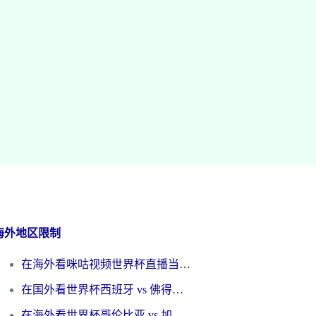
海外地区限制
在海外看咪咕视频世界杯直播当前IP受限制？这篇指南帮你搞定所有体育赛事观看难题
在国外看世界杯西班牙 vs 佛得角无法播放？这篇指南帮你解锁所有中文体育直播
在海外看世界杯哥伦比亚 vs 加纳当前IP受限制？这篇指南帮你流畅看中文解说赛事