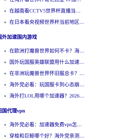
在越南看CCTV5世界杯直播当前IP受限制？海外党体育观赛终极指南来了
在日本看央视频世界杯当前地区不可播放？海外党体育观赛终极指南
国外加速国内游戏
在欧洲打魔兽世界如何不卡？海外玩家的国服游戏加速终极攻略
国外玩国服英雄联盟用什么加速器好？海外党亲测有效的国服游戏加速指南
在非洲玩魔兽世界怀旧服总卡？别慌，这份指南帮你丝滑开荒
海外党必看：玩国服卡到心态崩？少女前线云图计划加速器免费推荐+碧蓝航线足球世界流畅攻略
海外打LOL用哪个加速器？2026实用指南：从延迟到设备适配，一篇解决你的国服游戏痛点
回国代理vpn
海外党必看：加速器免费vpn怎么选？3步教你无缝访问国内资源
穿梭和巨鲸哪个好？海外党亲测3款回国加速器，教你避开90%的坑