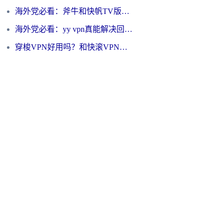
海外党必看：斧牛和快帆TV版哪个好？3分钟选对回国加速器，无缝刷B站、追热剧
海外党必看：yy vpn真能解决回国访问难题？附云极initap测评+免费方案对比
穿梭VPN好用吗？和快滚VPN对比哪个回国效果更好？海外党选回国加速器必看指南