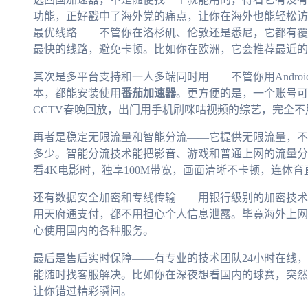
功能，正好戳中了海外党的痛点，让你在海外也能轻松访
最优线路——不管你在洛杉矶、伦敦还是悉尼，它都有覆
最快的线路，避免卡顿。比如你在欧洲，它会推荐最近的
其次是多平台支持和一人多端同时用——不管你用Android手
本，都能安装使用
番茄加速器
。更方便的是，一个账号可
CCTV春晚回放，出门用手机刷咪咕视频的综艺，完全
再者是稳定无限流量和智能分流——它提供无限流量，不
多少。智能分流技术能把影音、游戏和普通上网的流量分
看4K电影时，独享100M带宽，画面清晰不卡顿，连体
还有数据安全加密和专线传输——用银行级别的加密技术
用天府通支付，都不用担心个人信息泄露。毕竟海外上网
心使用国内的各种服务。
最后是售后实时保障——有专业的技术团队24小时在线
能随时找客服解决。比如你在深夜想看国内的球赛，突然
让你错过精彩瞬间。