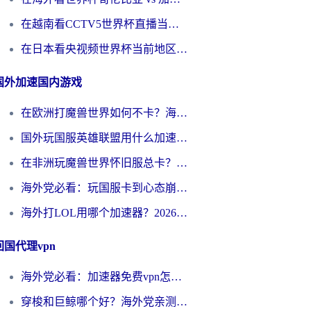
在越南看CCTV5世界杯直播当前IP受限制？海外党体育观赛终极指南来了
在日本看央视频世界杯当前地区不可播放？海外党体育观赛终极指南
国外加速国内游戏
在欧洲打魔兽世界如何不卡？海外玩家的国服游戏加速终极攻略
国外玩国服英雄联盟用什么加速器好？海外党亲测有效的国服游戏加速指南
在非洲玩魔兽世界怀旧服总卡？别慌，这份指南帮你丝滑开荒
海外党必看：玩国服卡到心态崩？少女前线云图计划加速器免费推荐+碧蓝航线足球世界流畅攻略
海外打LOL用哪个加速器？2026实用指南：从延迟到设备适配，一篇解决你的国服游戏痛点
回国代理vpn
海外党必看：加速器免费vpn怎么选？3步教你无缝访问国内资源
穿梭和巨鲸哪个好？海外党亲测3款回国加速器，教你避开90%的坑