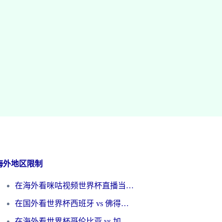
海外地区限制
在海外看咪咕视频世界杯直播当前IP受限制？这篇指南帮你搞定所有体育赛事观看难题
在国外看世界杯西班牙 vs 佛得角无法播放？这篇指南帮你解锁所有中文体育直播
在海外看世界杯哥伦比亚 vs 加纳当前IP受限制？这篇指南帮你流畅看中文解说赛事