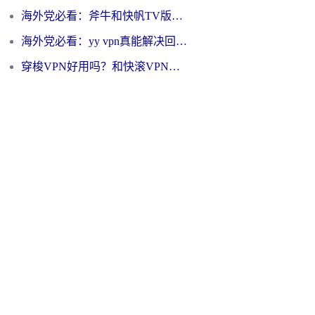
海外党必看：斧牛和快帆TV版哪个好？3分钟选对回国加速器，无缝刷B站、追热剧
海外党必看：yy vpn真能解决回国访问难题？附云极initap测评+免费方案对比
穿梭VPN好用吗？和快滚VPN对比哪个回国效果更好？海外党选回国加速器必看指南