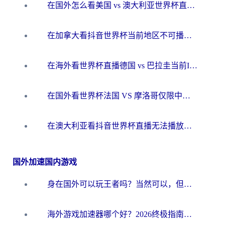
在国外怎么看美国 vs 澳大利亚世界杯直播？海外党必藏的中文解说观赛指南
在加拿大看抖音世界杯当前地区不可播放？海外党体育观赛终极指南
在海外看世界杯直播德国 vs 巴拉圭当前IP受限制？这篇指南帮你轻松解决地区限制
在国外看世界杯法国 VS 摩洛哥仅限中国大陆？别让地域限制拦下你的欢呼
在澳大利亚看抖音世界杯直播无法播放？海外党体育观赛终极指南来了！
国外加速国内游戏
身在国外可以玩王者吗？当然可以，但你需要这份“加速”指南
海外游戏加速器哪个好？2026终极指南帮你畅玩国服+解决卡顿难题