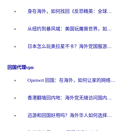
身在海外，如何找回《反恐精英：全球攻势》国服的丝滑手感？一份给你的终极指南
从纽约到暴风城：美国玩魔兽世界，如何找到你的最佳网络航线
日本怎么玩奥拉星不卡？海外党国服游戏加速器选择全攻略
回国代理vpn
Openwrt 回国：在海外，如何让家的网络触手可及
香港翻墙回内地：海外党无缝访问国内资源的加速器选择全攻略
迅游和回国好用吗？海外华人如何选择靠谱的回国加速器