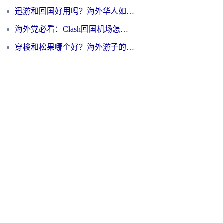
迅游和回国好用吗？海外华人如何选择靠谱的回国加速器
海外党必看：Clash回国机场怎么选？一篇搞定无缝访问国内资源的全攻略
穿梭和松果哪个好？海外游子的数字归乡路，到底该怎么选