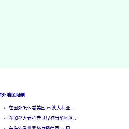
海外地区限制
在国外怎么看美国 vs 澳大利亚世界杯直播？海外党必藏的中文解说观赛指南
在加拿大看抖音世界杯当前地区不可播放？海外党体育观赛终极指南
在海外看世界杯直播德国 vs 巴拉圭当前IP受限制？这篇指南帮你轻松解决地区限制