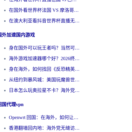
在国外看世界杯法国 VS 摩洛哥仅限中国大陆？别让地域限制拦下你的欢呼
在澳大利亚看抖音世界杯直播无法播放？海外党体育观赛终极指南来了！
国外加速国内游戏
身在国外可以玩王者吗？当然可以，但你需要这份“加速”指南
海外游戏加速器哪个好？2026终极指南帮你畅玩国服+解决卡顿难题
身在海外，如何找回《反恐精英：全球攻势》国服的丝滑手感？一份给你的终极指南
从纽约到暴风城：美国玩魔兽世界，如何找到你的最佳网络航线
日本怎么玩奥拉星不卡？海外党国服游戏加速器选择全攻略
回国代理vpn
Openwrt 回国：在海外，如何让家的网络触手可及
香港翻墙回内地：海外党无缝访问国内资源的加速器选择全攻略