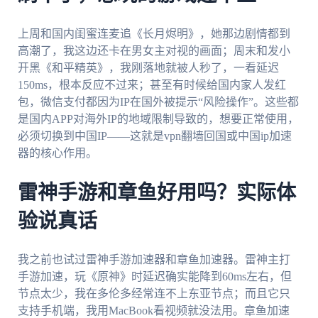
上周和国内闺蜜连麦追《长月烬明》，她那边剧情都到
高潮了，我这边还卡在男女主对视的画面；周末和发小
开黑《和平精英》，我刚落地就被人秒了，一看延迟
150ms，根本反应不过来；甚至有时候给国内家人发红
包，微信支付都因为IP在国外被提示“风险操作”。这些都
是国内APP对海外IP的地域限制导致的，想要正常使用，
必须切换到中国IP——这就是vpn翻墙回国或中国ip加速
器的核心作用。
雷神手游和章鱼好用吗？实际体
验说真话
我之前也试过雷神手游加速器和章鱼加速器。雷神主打
手游加速，玩《原神》时延迟确实能降到60ms左右，但
节点太少，我在多伦多经常连不上东亚节点；而且它只
支持手机端，我用MacBook看视频就没法用。章鱼加速