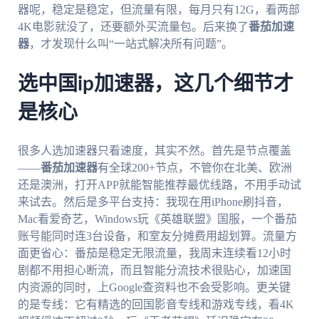
器呢，稳定是稳定，但流量有限，每月只有12G，看两部
4K电影就没了，还要额外买流量包。后来换了
番茄加速
器
，才发现什么叫“一站式解决所有问题”。
选中国ip加速器，这几个细节才
是核心
很多人选加速器只看速度，其实不然。首先是节点覆盖
——
番茄加速器
有全球200+节点，不管你在北美、欧洲
还是澳洲，打开APP就能智能推荐最优线路，不用手动试
来试去。然后是多平台支持：我现在用iPhone刷抖音，
Mac看爱奇艺，Windows玩《英雄联盟》国服，一个番茄
账号能同时连3台设备，和室友分摊费用超划算。流量方
面更省心：番茄是稳定无限流量，我周末连续看12小时
剧都不用担心断流，而且智能分流技术很贴心，加速国
内资源的同时，上Google查资料也不会受影响。更关键
的是专线：它有精选的回国影音专线和游戏专线，看4K