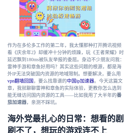
作为在多伦多工作的第二年，我太懂那种打开腾讯视频
看《庆余年2》却缓冲十分钟的烦躁，玩《王者荣耀》时
延迟飘到180ms被队友举报的委屈。身边不少朋友问我：
雷神手游和章鱼好用吗？其实这些问题的根源，都是海
外IP无法突破国内资源的地域限制。想要解决，要么用
vpn翻墙回国
，要么找靠谱的
中国ip加速器
。今天这篇文
章，我就聊聊雷神和章鱼的实际体验，更教你怎么选到
能无缝访问国内资源的工具——比如我用了大半年的
番
茄加速器
，亲测不踩坑。
海外党最扎心的日常：想看的剧
刷不了，想玩的游戏连不上