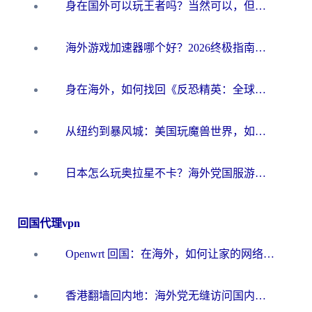
身在国外可以玩王者吗？当然可以，但你需要这份“加速”指南
海外游戏加速器哪个好？2026终极指南帮你畅玩国服+解决卡顿难题
身在海外，如何找回《反恐精英：全球攻势》国服的丝滑手感？一份给你的终极指南
从纽约到暴风城：美国玩魔兽世界，如何找到你的最佳网络航线
日本怎么玩奥拉星不卡？海外党国服游戏加速器选择全攻略
回国代理vpn
Openwrt 回国：在海外，如何让家的网络触手可及
香港翻墙回内地：海外党无缝访问国内资源的加速器选择全攻略