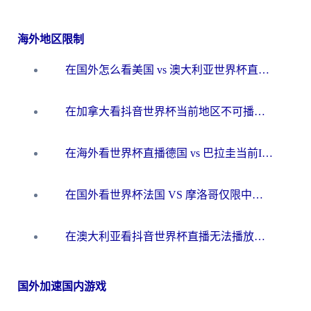
海外地区限制
在国外怎么看美国 vs 澳大利亚世界杯直播？海外党必藏的中文解说观赛指南
在加拿大看抖音世界杯当前地区不可播放？海外党体育观赛终极指南
在海外看世界杯直播德国 vs 巴拉圭当前IP受限制？这篇指南帮你轻松解决地区限制
在国外看世界杯法国 VS 摩洛哥仅限中国大陆？别让地域限制拦下你的欢呼
在澳大利亚看抖音世界杯直播无法播放？海外党体育观赛终极指南来了！
国外加速国内游戏