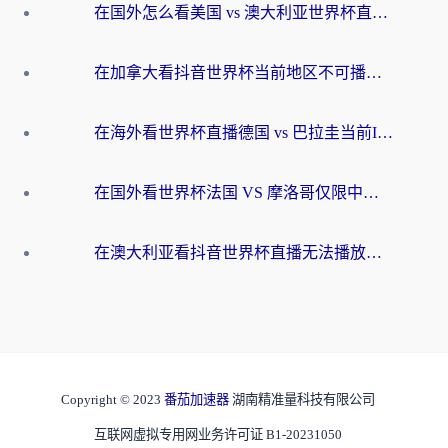
在国外怎么看美国 vs 澳大利亚世界杯直播？海外党必藏的中文解说观赛指南
在加拿大看抖音世界杯当前地区不可播放？海外党体育观赛终极指南
在海外看世界杯直播德国 vs 巴拉圭当前IP受限制？这篇指南帮你轻松解决地区限制
在国外看世界杯法国 VS 摩洛哥仅限中国大陆？别让地域限制拦下你的欢呼
在澳大利亚看抖音世界杯直播无法播放？海外党体育观赛终极指南来了！
Copyright © 2023
番茄加速器
湖南精准量科技有限公司
互联网虚拟专用网业务许可证 B1-20231050