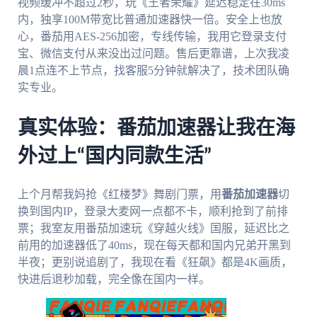
视频缓冲不超过2秒，玩《王者荣耀》延迟稳定在30ms
内，独享100M带宽比普通加速器快一倍。安全上也放
心，番茄用AES-256加密，专线传输，我用它登录支付
宝、微信支付从来没出过问题。售后更靠谱，上次我凌
晨1点连不上节点，找客服5分钟就解决了，技术团队确
实专业。
真实体验：番茄加速器让我在海
外过上“国内同款生活”
上个月帮我妈抢《红楼梦》舞剧门票，用
番茄加速器
切
换到国内IP，登录大麦网一点都不卡，顺利抢到了前排
票；我室友用番茄加速玩《穿越火线》国服，延迟比之
前用的加速器低了40ms，现在每天都和国内兄弟开黑到
半夜；更别说追剧了，我现在看《狂飙》都是4K画质，
快进后退秒加载，完全像在国内一样。