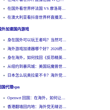
在国外看世界杯法国 VS 摩洛哥仅限中国大陆？别让地域限制拦下你的欢呼
在澳大利亚看抖音世界杯直播无法播放？海外党体育观赛终极指南来了！
国外加速国内游戏
身在国外可以玩王者吗？当然可以，但你需要这份“加速”指南
海外游戏加速器哪个好？2026终极指南帮你畅玩国服+解决卡顿难题
身在海外，如何找回《反恐精英：全球攻势》国服的丝滑手感？一份给你的终极指南
从纽约到暴风城：美国玩魔兽世界，如何找到你的最佳网络航线
日本怎么玩奥拉星不卡？海外党国服游戏加速器选择全攻略
回国代理vpn
Openwrt 回国：在海外，如何让家的网络触手可及
香港翻墙回内地：海外党无缝访问国内资源的加速器选择全攻略