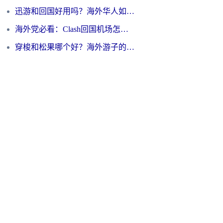
迅游和回国好用吗？海外华人如何选择靠谱的回国加速器
海外党必看：Clash回国机场怎么选？一篇搞定无缝访问国内资源的全攻略
穿梭和松果哪个好？海外游子的数字归乡路，到底该怎么选