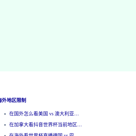
海外地区限制
在国外怎么看美国 vs 澳大利亚世界杯直播？海外党必藏的中文解说观赛指南
在加拿大看抖音世界杯当前地区不可播放？海外党体育观赛终极指南
在海外看世界杯直播德国 vs 巴拉圭当前IP受限制？这篇指南帮你轻松解决地区限制