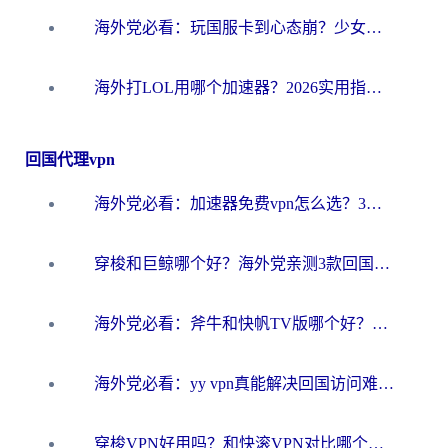
海外党必看：玩国服卡到心态崩？少女前线云图计划加速器免费推荐+碧蓝航线足球世界流畅攻略
海外打LOL用哪个加速器？2026实用指南：从延迟到设备适配，一篇解决你的国服游戏痛点
回国代理vpn
海外党必看：加速器免费vpn怎么选？3步教你无缝访问国内资源
穿梭和巨鲸哪个好？海外党亲测3款回国加速器，教你避开90%的坑
海外党必看：斧牛和快帆TV版哪个好？3分钟选对回国加速器，无缝刷B站、追热剧
海外党必看：yy vpn真能解决回国访问难题？附云极initap测评+免费方案对比
穿梭VPN好用吗？和快滚VPN对比哪个回国效果更好？海外党选回国加速器必看指南