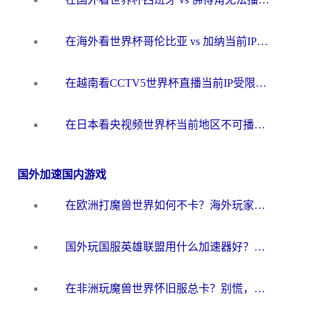
在海外看世界杯哥伦比亚 vs 加纳当前IP受限制？这篇指南帮你流畅看中文解说赛事
在越南看CCTV5世界杯直播当前IP受限制？海外党体育观赛终极指南来了
在日本看央视频世界杯当前地区不可播放？海外党体育观赛终极指南
国外加速国内游戏
在欧洲打魔兽世界如何不卡？海外玩家的国服游戏加速终极攻略
国外玩国服英雄联盟用什么加速器好？海外党亲测有效的国服游戏加速指南
在非洲玩魔兽世界怀旧服总卡？别慌，这份指南帮你丝滑开荒