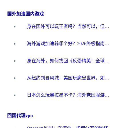
国外加速国内游戏
身在国外可以玩王者吗？当然可以，但你需要这份“加速”指南
海外游戏加速器哪个好？2026终极指南帮你畅玩国服+解决卡顿难题
身在海外，如何找回《反恐精英：全球攻势》国服的丝滑手感？一份给你的终极指南
从纽约到暴风城：美国玩魔兽世界，如何找到你的最佳网络航线
日本怎么玩奥拉星不卡？海外党国服游戏加速器选择全攻略
回国代理vpn