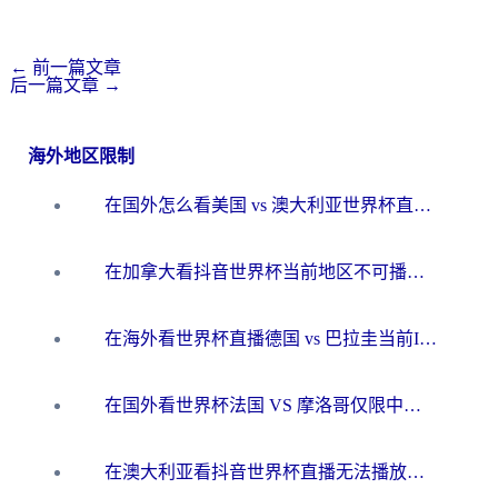
←
前一篇文章
后一篇文章
→
海外地区限制
在国外怎么看美国 vs 澳大利亚世界杯直播？海外党必藏的中文解说观赛指南
在加拿大看抖音世界杯当前地区不可播放？海外党体育观赛终极指南
在海外看世界杯直播德国 vs 巴拉圭当前IP受限制？这篇指南帮你轻松解决地区限制
在国外看世界杯法国 VS 摩洛哥仅限中国大陆？别让地域限制拦下你的欢呼
在澳大利亚看抖音世界杯直播无法播放？海外党体育观赛终极指南来了！