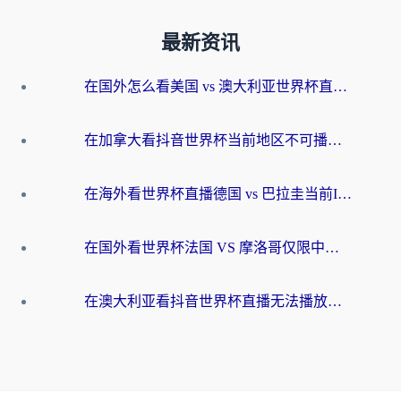
最新资讯
在国外怎么看美国 vs 澳大利亚世界杯直播？海外党必藏的中文解说观赛指南
在加拿大看抖音世界杯当前地区不可播放？海外党体育观赛终极指南
在海外看世界杯直播德国 vs 巴拉圭当前IP受限制？这篇指南帮你轻松解决地区限制
在国外看世界杯法国 VS 摩洛哥仅限中国大陆？别让地域限制拦下你的欢呼
在澳大利亚看抖音世界杯直播无法播放？海外党体育观赛终极指南来了！