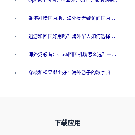
Openwrt 回国：在海外，如何让家的网络触手可及
香港翻墙回内地：海外党无缝访问国内资源的加速器选择全攻略
迅游和回国好用吗？海外华人如何选择靠谱的回国加速器
海外党必看：Clash回国机场怎么选？一篇搞定无缝访问国内资源的全攻略
穿梭和松果哪个好？海外游子的数字归乡路，到底该怎么选
下载应用