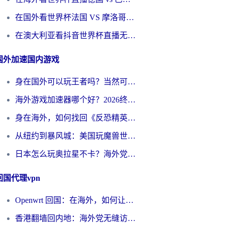
在国外看世界杯法国 VS 摩洛哥仅限中国大陆？别让地域限制拦下你的欢呼
在澳大利亚看抖音世界杯直播无法播放？海外党体育观赛终极指南来了！
国外加速国内游戏
身在国外可以玩王者吗？当然可以，但你需要这份“加速”指南
海外游戏加速器哪个好？2026终极指南帮你畅玩国服+解决卡顿难题
身在海外，如何找回《反恐精英：全球攻势》国服的丝滑手感？一份给你的终极指南
从纽约到暴风城：美国玩魔兽世界，如何找到你的最佳网络航线
日本怎么玩奥拉星不卡？海外党国服游戏加速器选择全攻略
回国代理vpn
Openwrt 回国：在海外，如何让家的网络触手可及
香港翻墙回内地：海外党无缝访问国内资源的加速器选择全攻略