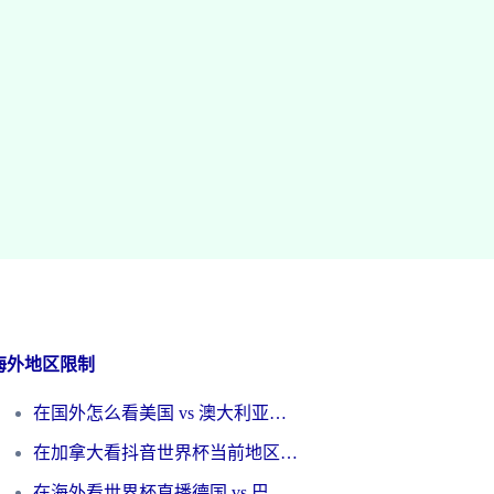
海外地区限制
在国外怎么看美国 vs 澳大利亚世界杯直播？海外党必藏的中文解说观赛指南
在加拿大看抖音世界杯当前地区不可播放？海外党体育观赛终极指南
在海外看世界杯直播德国 vs 巴拉圭当前IP受限制？这篇指南帮你轻松解决地区限制