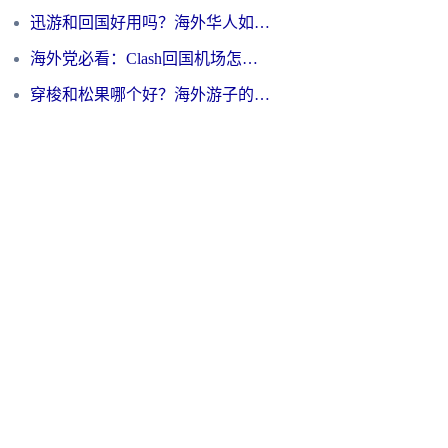
迅游和回国好用吗？海外华人如何选择靠谱的回国加速器
海外党必看：Clash回国机场怎么选？一篇搞定无缝访问国内资源的全攻略
穿梭和松果哪个好？海外游子的数字归乡路，到底该怎么选