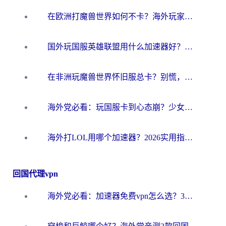
在欧洲打魔兽世界如何不卡？海外玩家的国服游戏加速终极攻略
国外玩国服英雄联盟用什么加速器好？海外党亲测有效的国服游戏加速指南
在非洲玩魔兽世界怀旧服总卡？别慌，这份指南帮你丝滑开荒
海外党必看：玩国服卡到心态崩？少女前线云图计划加速器免费推荐+碧蓝航线足球世界流畅攻略
海外打LOL用哪个加速器？2026实用指南：从延迟到设备适配，一篇解决你的国服游戏痛点
回国代理vpn
海外党必看：加速器免费vpn怎么选？3步教你无缝访问国内资源