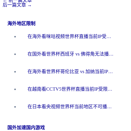
←
前一篇文章
后一篇文章
→
海外地区限制
在海外看咪咕视频世界杯直播当前IP受限制？这篇指南帮你搞定所有体育赛事观看难题
在国外看世界杯西班牙 vs 佛得角无法播放？这篇指南帮你解锁所有中文体育直播
在海外看世界杯哥伦比亚 vs 加纳当前IP受限制？这篇指南帮你流畅看中文解说赛事
在越南看CCTV5世界杯直播当前IP受限制？海外党体育观赛终极指南来了
在日本看央视频世界杯当前地区不可播放？海外党体育观赛终极指南
国外加速国内游戏