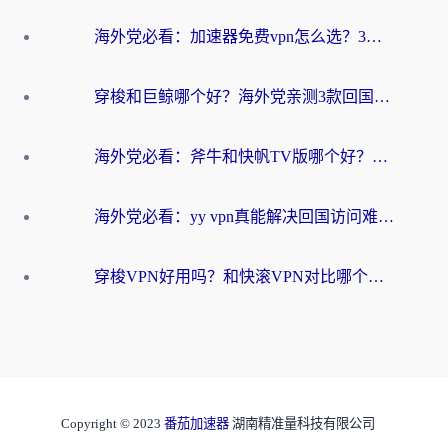
海外党必看：加速器免费vpn怎么选？3步教你无缝访问国内资源
穿梭和巨鲸哪个好？海外党亲测3款回国加速器，教你避开90%的坑
海外党必看：斧牛和快帆TV版哪个好？3分钟选对回国加速器，无缝刷B站、追热剧
海外党必看：yy vpn真能解决回国访问难题？附云极initap测评+免费方案对比
穿梭VPN好用吗？和快滚VPN对比哪个回国效果更好？海外党选回国加速器必看指南
Copyright © 2023
番茄加速器
湖南精准量科技有限公司