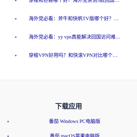
穿梭和巨鲸哪个好？海外党亲测3款回国加速器，教你避开90%的坑
海外党必看：斧牛和快帆TV版哪个好？3分钟选对回国加速器，无缝刷B站、追热剧
海外党必看：yy vpn真能解决回国访问难题？附云极initap测评+免费方案对比
穿梭VPN好用吗？和快滚VPN对比哪个回国效果更好？海外党选回国加速器必看指南
下载应用
番茄 Windows PC电脑版
番茄 macOS苹果电脑版