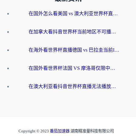
在国外怎么看美国 vs 澳大利亚世界杯直播？海外党必藏的中文解说观赛指南
在加拿大看抖音世界杯当前地区不可播放？海外党体育观赛终极指南
在海外看世界杯直播德国 vs 巴拉圭当前IP受限制？这篇指南帮你轻松解决地区限制
在国外看世界杯法国 VS 摩洛哥仅限中国大陆？别让地域限制拦下你的欢呼
在澳大利亚看抖音世界杯直播无法播放？海外党体育观赛终极指南来了！
Copyright © 2023
番茄加速器
湖南精准量科技有限公司