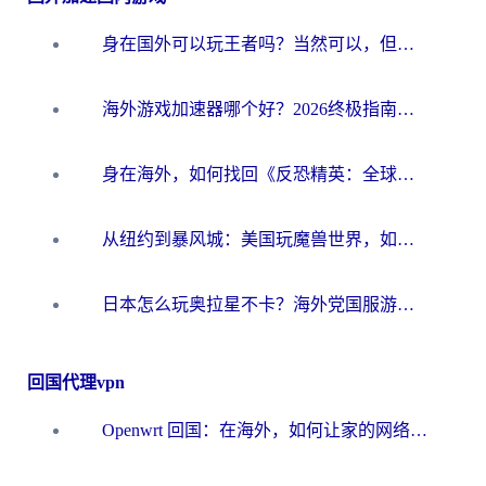
身在国外可以玩王者吗？当然可以，但你需要这份“加速”指南
海外游戏加速器哪个好？2026终极指南帮你畅玩国服+解决卡顿难题
身在海外，如何找回《反恐精英：全球攻势》国服的丝滑手感？一份给你的终极指南
从纽约到暴风城：美国玩魔兽世界，如何找到你的最佳网络航线
日本怎么玩奥拉星不卡？海外党国服游戏加速器选择全攻略
回国代理vpn
Openwrt 回国：在海外，如何让家的网络触手可及