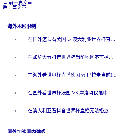
←
前一篇文章
后一篇文章
→
海外地区限制
在国外怎么看美国 vs 澳大利亚世界杯直播？海外党必藏的中文解说观赛指南
在加拿大看抖音世界杯当前地区不可播放？海外党体育观赛终极指南
在海外看世界杯直播德国 vs 巴拉圭当前IP受限制？这篇指南帮你轻松解决地区限制
在国外看世界杯法国 VS 摩洛哥仅限中国大陆？别让地域限制拦下你的欢呼
在澳大利亚看抖音世界杯直播无法播放？海外党体育观赛终极指南来了！
国外加速国内游戏