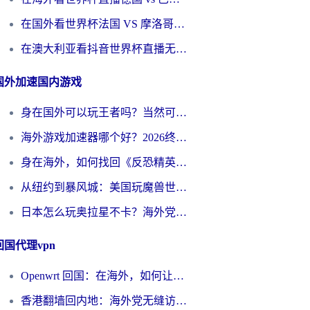
在国外看世界杯法国 VS 摩洛哥仅限中国大陆？别让地域限制拦下你的欢呼
在澳大利亚看抖音世界杯直播无法播放？海外党体育观赛终极指南来了！
国外加速国内游戏
身在国外可以玩王者吗？当然可以，但你需要这份“加速”指南
海外游戏加速器哪个好？2026终极指南帮你畅玩国服+解决卡顿难题
身在海外，如何找回《反恐精英：全球攻势》国服的丝滑手感？一份给你的终极指南
从纽约到暴风城：美国玩魔兽世界，如何找到你的最佳网络航线
日本怎么玩奥拉星不卡？海外党国服游戏加速器选择全攻略
回国代理vpn
Openwrt 回国：在海外，如何让家的网络触手可及
香港翻墙回内地：海外党无缝访问国内资源的加速器选择全攻略