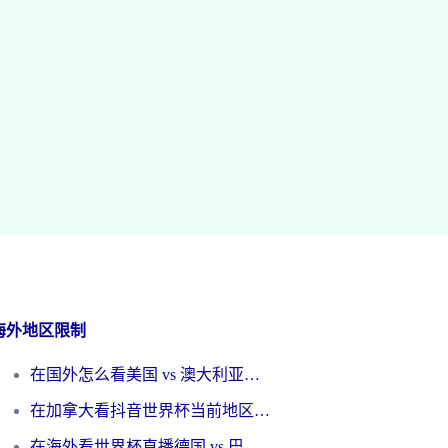
海外地区限制
在国外怎么看美国 vs 澳大利亚世界杯直播？海外党必藏的中文解说观赛指南
在加拿大看抖音世界杯当前地区不可播放？海外党体育观赛终极指南
在海外看世界杯直播德国 vs 巴拉圭当前IP受限制？这篇指南帮你轻松解决地区限制