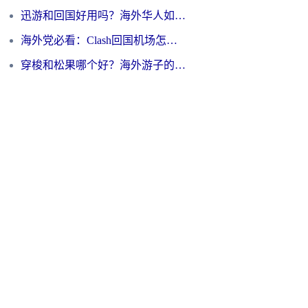
迅游和回国好用吗？海外华人如何选择靠谱的回国加速器
海外党必看：Clash回国机场怎么选？一篇搞定无缝访问国内资源的全攻略
穿梭和松果哪个好？海外游子的数字归乡路，到底该怎么选