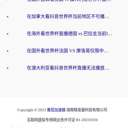
在加拿大看抖音世界杯当前地区不可播放？海外党体育观赛终极指南
在海外看世界杯直播德国 vs 巴拉圭当前IP受限制？这篇指南帮你轻松解决地区限制
在国外看世界杯法国 VS 摩洛哥仅限中国大陆？别让地域限制拦下你的欢呼
在澳大利亚看抖音世界杯直播无法播放？海外党体育观赛终极指南来了！
Copyright © 2023
番茄加速器
湖南精准量科技有限公司
互联网虚拟专用网业务许可证 B1-20231050