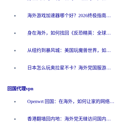
海外游戏加速器哪个好？2026终极指南帮你畅玩国服+解决卡顿难题
身在海外，如何找回《反恐精英：全球攻势》国服的丝滑手感？一份给你的终极指南
从纽约到暴风城：美国玩魔兽世界，如何找到你的最佳网络航线
日本怎么玩奥拉星不卡？海外党国服游戏加速器选择全攻略
回国代理vpn
Openwrt 回国：在海外，如何让家的网络触手可及
香港翻墙回内地：海外党无缝访问国内资源的加速器选择全攻略