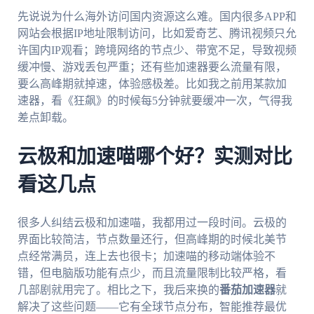
先说说为什么海外访问国内资源这么难。国内很多APP和
网站会根据IP地址限制访问，比如爱奇艺、腾讯视频只允
许国内IP观看；跨境网络的节点少、带宽不足，导致视频
缓冲慢、游戏丢包严重；还有些加速器要么流量有限，
要么高峰期就掉速，体验感极差。比如我之前用某款加
速器，看《狂飙》的时候每5分钟就要缓冲一次，气得我
差点卸载。
云极和加速喵哪个好？实测对比
看这几点
很多人纠结云极和加速喵，我都用过一段时间。云极的
界面比较简洁，节点数量还行，但高峰期的时候北美节
点经常满员，连上去也很卡；加速喵的移动端体验不
错，但电脑版功能有点少，而且流量限制比较严格，看
几部剧就用完了。相比之下，我后来换的
番茄加速器
就
解决了这些问题——它有全球节点分布，智能推荐最优