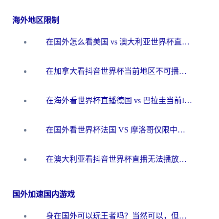
海外地区限制
在国外怎么看美国 vs 澳大利亚世界杯直播？海外党必藏的中文解说观赛指南
在加拿大看抖音世界杯当前地区不可播放？海外党体育观赛终极指南
在海外看世界杯直播德国 vs 巴拉圭当前IP受限制？这篇指南帮你轻松解决地区限制
在国外看世界杯法国 VS 摩洛哥仅限中国大陆？别让地域限制拦下你的欢呼
在澳大利亚看抖音世界杯直播无法播放？海外党体育观赛终极指南来了！
国外加速国内游戏
身在国外可以玩王者吗？当然可以，但你需要这份“加速”指南