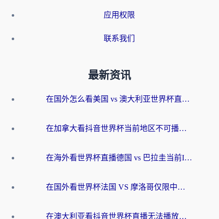
应用权限
联系我们
最新资讯
在国外怎么看美国 vs 澳大利亚世界杯直播？海外党必藏的中文解说观赛指南
在加拿大看抖音世界杯当前地区不可播放？海外党体育观赛终极指南
在海外看世界杯直播德国 vs 巴拉圭当前IP受限制？这篇指南帮你轻松解决地区限制
在国外看世界杯法国 VS 摩洛哥仅限中国大陆？别让地域限制拦下你的欢呼
在澳大利亚看抖音世界杯直播无法播放？海外党体育观赛终极指南来了！