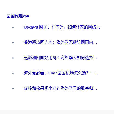
回国代理vpn
Openwrt 回国：在海外，如何让家的网络触手可及
香港翻墙回内地：海外党无缝访问国内资源的加速器选择全攻略
迅游和回国好用吗？海外华人如何选择靠谱的回国加速器
海外党必看：Clash回国机场怎么选？一篇搞定无缝访问国内资源的全攻略
穿梭和松果哪个好？海外游子的数字归乡路，到底该怎么选