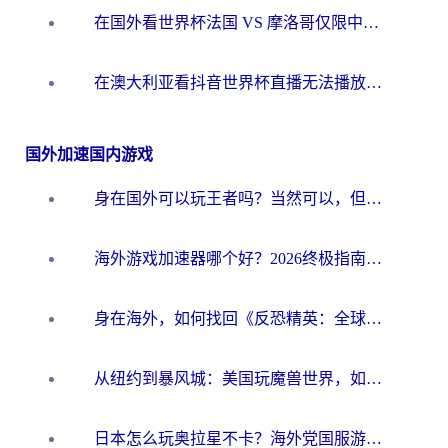
在国外看世界杯法国 VS 摩洛哥仅限中国大陆？别让地域限制拦下你的欢呼
在澳大利亚看抖音世界杯直播无法播放？海外党体育观赛终极指南来了！
国外加速国内游戏
身在国外可以玩王者吗？当然可以，但你需要这份“加速”指南
海外游戏加速器哪个好？2026终极指南帮你畅玩国服+解决卡顿难题
身在海外，如何找回《反恐精英：全球攻势》国服的丝滑手感？一份给你的终极指南
从纽约到暴风城：美国玩魔兽世界，如何找到你的最佳网络航线
日本怎么玩奥拉星不卡？海外党国服游戏加速器选择全攻略