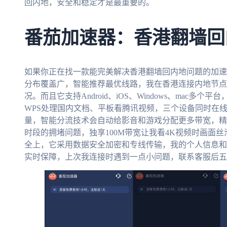
回内地，安全和稳定才是最重要的。
番茄加速器：香港翻墙回
如果你正在找一款能完美解决香港翻墙回内地问题的加速
分布覆盖广，智能推荐最优线路，我在香港连接内地节点
况。而且它支持Android、iOS、Windows、mac
WPS处理国内文档、平板看腾讯视频，三个设备同时在
量，智能分流技术会自动给影音和游戏分配更多带宽，精
时段的拥堵问题，独享100M带宽让我看4K视频时画面丝
全上，它采用数据安全加密和专线传输，我的个人信息和
实时保障，上次我连接时遇到一点小问题，联系客服后五