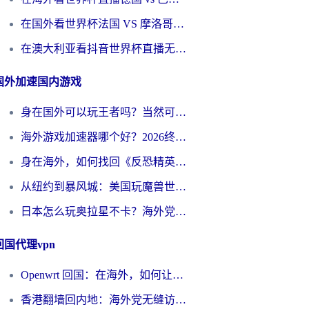
在国外看世界杯法国 VS 摩洛哥仅限中国大陆？别让地域限制拦下你的欢呼
在澳大利亚看抖音世界杯直播无法播放？海外党体育观赛终极指南来了！
国外加速国内游戏
身在国外可以玩王者吗？当然可以，但你需要这份“加速”指南
海外游戏加速器哪个好？2026终极指南帮你畅玩国服+解决卡顿难题
身在海外，如何找回《反恐精英：全球攻势》国服的丝滑手感？一份给你的终极指南
从纽约到暴风城：美国玩魔兽世界，如何找到你的最佳网络航线
日本怎么玩奥拉星不卡？海外党国服游戏加速器选择全攻略
回国代理vpn
Openwrt 回国：在海外，如何让家的网络触手可及
香港翻墙回内地：海外党无缝访问国内资源的加速器选择全攻略