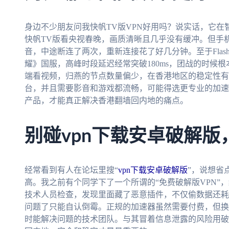
身边不少朋友问我快帆TV版VPN好用吗？说实话，它
快帆TV版看央视春晚，画质清晰且几乎没有缓冲。但手
音，中途断连了两次，重新连接花了好几分钟。至于Flash
耀》国服，高峰时段延迟经常突破180ms，团战的时候
端看视频，归燕的节点数量偏少，在香港地区的稳定性有
台，并且需要影音和游戏都流畅，可能得选更专业的加速
产品，才能真正解决香港翻墙回内地的痛点。
别碰vpn下载安卓破解
经常看到有人在论坛里搜“
vpn下载安卓破解版
”，说想省
高。我之前有个同学下了一个所谓的“免费破解版VPN”
技术人员检查，发现里面藏了恶意插件，不仅偷数据还耗
问题了只能自认倒霉。正规的加速器虽然需要付费，但换
时能解决问题的技术团队。与其冒着信息泄露的风险用破