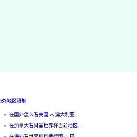
海外地区限制
在国外怎么看美国 vs 澳大利亚世界杯直播？海外党必藏的中文解说观赛指南
在加拿大看抖音世界杯当前地区不可播放？海外党体育观赛终极指南
在海外看世界杯直播德国 vs 巴拉圭当前IP受限制？这篇指南帮你轻松解决地区限制