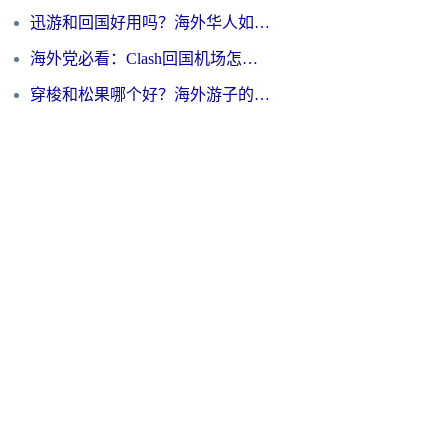
迅游和回国好用吗？海外华人如何选择靠谱的回国加速器
海外党必看：Clash回国机场怎么选？一篇搞定无缝访问国内资源的全攻略
穿梭和松果哪个好？海外游子的数字归乡路，到底该怎么选