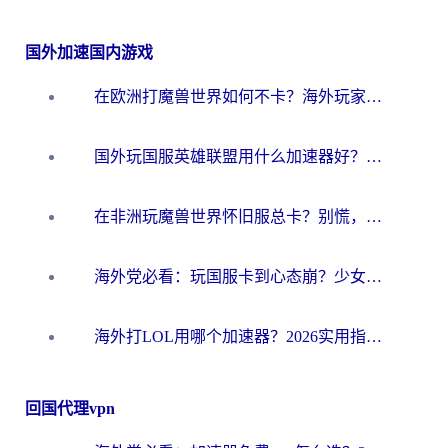
国外加速国内游戏
在欧洲打魔兽世界如何不卡？海外玩家的国服游戏加速终极攻略
国外玩国服英雄联盟用什么加速器好？海外党亲测有效的国服游戏加速指南
在非洲玩魔兽世界怀旧服总卡？别慌，这份指南帮你丝滑开荒
海外党必看：玩国服卡到心态崩？少女前线云图计划加速器免费推荐+碧蓝航线足球世界流畅攻略
海外打LOL用哪个加速器？2026实用指南：从延迟到设备适配，一篇解决你的国服游戏痛点
回国代理vpn