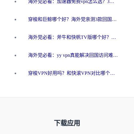
海外党必看：加速器免费vpn怎么选？3步教你无缝访问国内资源
穿梭和巨鲸哪个好？海外党亲测3款回国加速器，教你避开90%的坑
海外党必看：斧牛和快帆TV版哪个好？3分钟选对回国加速器，无缝刷B站、追热剧
海外党必看：yy vpn真能解决回国访问难题？附云极initap测评+免费方案对比
穿梭VPN好用吗？和快滚VPN对比哪个回国效果更好？海外党选回国加速器必看指南
下载应用