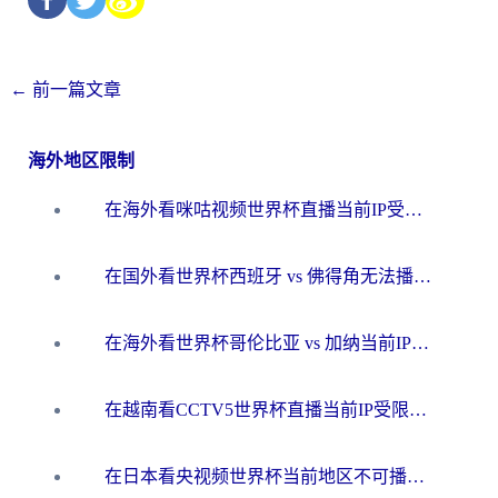
←
前一篇文章
海外地区限制
在海外看咪咕视频世界杯直播当前IP受限制？这篇指南帮你搞定所有体育赛事观看难题
在国外看世界杯西班牙 vs 佛得角无法播放？这篇指南帮你解锁所有中文体育直播
在海外看世界杯哥伦比亚 vs 加纳当前IP受限制？这篇指南帮你流畅看中文解说赛事
在越南看CCTV5世界杯直播当前IP受限制？海外党体育观赛终极指南来了
在日本看央视频世界杯当前地区不可播放？海外党体育观赛终极指南