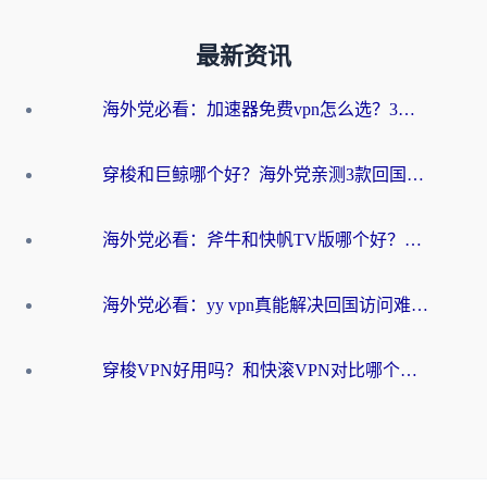
最新资讯
海外党必看：加速器免费vpn怎么选？3步教你无缝访问国内资源
穿梭和巨鲸哪个好？海外党亲测3款回国加速器，教你避开90%的坑
海外党必看：斧牛和快帆TV版哪个好？3分钟选对回国加速器，无缝刷B站、追热剧
海外党必看：yy vpn真能解决回国访问难题？附云极initap测评+免费方案对比
穿梭VPN好用吗？和快滚VPN对比哪个回国效果更好？海外党选回国加速器必看指南