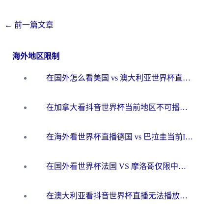
←
前一篇文章
海外地区限制
在国外怎么看美国 vs 澳大利亚世界杯直播？海外党必藏的中文解说观赛指南
在加拿大看抖音世界杯当前地区不可播放？海外党体育观赛终极指南
在海外看世界杯直播德国 vs 巴拉圭当前IP受限制？这篇指南帮你轻松解决地区限制
在国外看世界杯法国 VS 摩洛哥仅限中国大陆？别让地域限制拦下你的欢呼
在澳大利亚看抖音世界杯直播无法播放？海外党体育观赛终极指南来了！