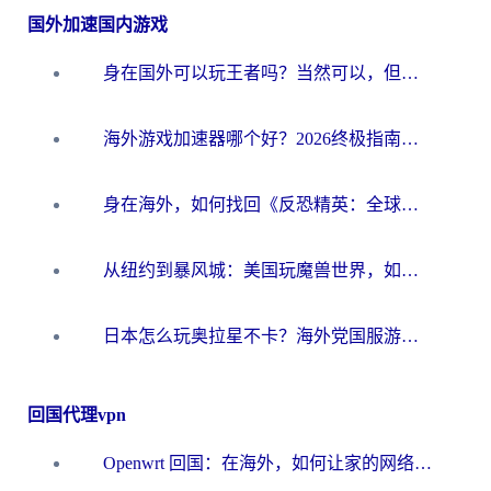
国外加速国内游戏
身在国外可以玩王者吗？当然可以，但你需要这份“加速”指南
海外游戏加速器哪个好？2026终极指南帮你畅玩国服+解决卡顿难题
身在海外，如何找回《反恐精英：全球攻势》国服的丝滑手感？一份给你的终极指南
从纽约到暴风城：美国玩魔兽世界，如何找到你的最佳网络航线
日本怎么玩奥拉星不卡？海外党国服游戏加速器选择全攻略
回国代理vpn
Openwrt 回国：在海外，如何让家的网络触手可及