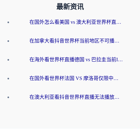
最新资讯
在国外怎么看美国 vs 澳大利亚世界杯直播？海外党必藏的中文解说观赛指南
在加拿大看抖音世界杯当前地区不可播放？海外党体育观赛终极指南
在海外看世界杯直播德国 vs 巴拉圭当前IP受限制？这篇指南帮你轻松解决地区限制
在国外看世界杯法国 VS 摩洛哥仅限中国大陆？别让地域限制拦下你的欢呼
在澳大利亚看抖音世界杯直播无法播放？海外党体育观赛终极指南来了！