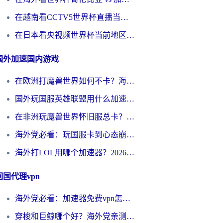
在越南看CCTV5世界杯直播当前IP受限制？海外党体育观赛终极指南来了
在日本看央视频世界杯当前地区不可播放？海外党体育观赛终极指南
国外加速国内游戏
在欧洲打魔兽世界如何不卡？海外玩家的国服游戏加速终极攻略
国外玩国服英雄联盟用什么加速器好？海外党亲测有效的国服游戏加速指南
在非洲玩魔兽世界怀旧服总卡？别慌，这份指南帮你丝滑开荒
海外党必看：玩国服卡到心态崩？少女前线云图计划加速器免费推荐+碧蓝航线足球世界流畅攻略
海外打LOL用哪个加速器？2026实用指南：从延迟到设备适配，一篇解决你的国服游戏痛点
回国代理vpn
海外党必看：加速器免费vpn怎么选？3步教你无缝访问国内资源
穿梭和巨鲸哪个好？海外党亲测3款回国加速器，教你避开90%的坑