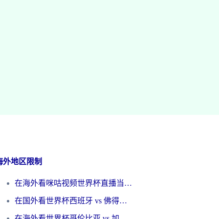
海外地区限制
在海外看咪咕视频世界杯直播当前IP受限制？这篇指南帮你搞定所有体育赛事观看难题
在国外看世界杯西班牙 vs 佛得角无法播放？这篇指南帮你解锁所有中文体育直播
在海外看世界杯哥伦比亚 vs 加纳当前IP受限制？这篇指南帮你流畅看中文解说赛事