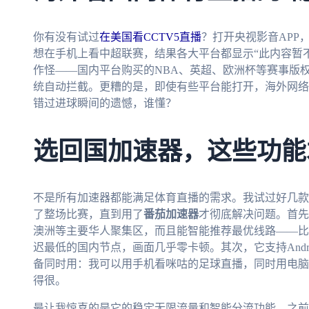
你有没有试过
在美国看CCTV5直播
？打开央视影音APP
想在手机上看中超联赛，结果各大平台都显示“此内容暂
作怪——国内平台购买的NBA、英超、欧洲杯等赛事版权
统自动拦截。更糟的是，即使有些平台能打开，海外网络
错过进球瞬间的遗憾，谁懂？
选回国加速器，这些功能
不是所有加速器都能满足体育直播的需求。我试过好几款
了整场比赛，直到用了
番茄加速器
才彻底解决问题。首先
澳洲等主要华人聚集区，而且能智能推荐最优线路——比
迟最低的国内节点，画面几乎零卡顿。其次，它支持Android
备同时用：我可以用手机看咪咕的足球直播，同时用电脑
得很。
最让我惊喜的是它的稳定无限流量和智能分流功能。之前