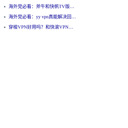
海外党必看：斧牛和快帆TV版哪个好？3分钟选对回国加速器，无缝刷B站、追热剧
海外党必看：yy vpn真能解决回国访问难题？附云极initap测评+免费方案对比
穿梭VPN好用吗？和快滚VPN对比哪个回国效果更好？海外党选回国加速器必看指南