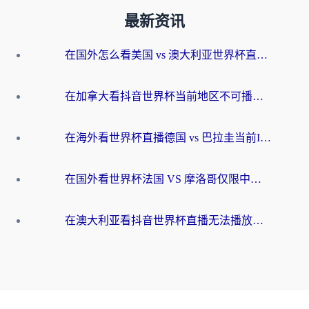
最新资讯
在国外怎么看美国 vs 澳大利亚世界杯直播？海外党必藏的中文解说观赛指南
在加拿大看抖音世界杯当前地区不可播放？海外党体育观赛终极指南
在海外看世界杯直播德国 vs 巴拉圭当前IP受限制？这篇指南帮你轻松解决地区限制
在国外看世界杯法国 VS 摩洛哥仅限中国大陆？别让地域限制拦下你的欢呼
在澳大利亚看抖音世界杯直播无法播放？海外党体育观赛终极指南来了！