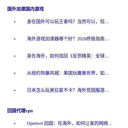
国外加速国内游戏
身在国外可以玩王者吗？当然可以，但你需要这份“加速”指南
海外游戏加速器哪个好？2026终极指南帮你畅玩国服+解决卡顿难题
身在海外，如何找回《反恐精英：全球攻势》国服的丝滑手感？一份给你的终极指南
从纽约到暴风城：美国玩魔兽世界，如何找到你的最佳网络航线
日本怎么玩奥拉星不卡？海外党国服游戏加速器选择全攻略
回国代理vpn
Openwrt 回国：在海外，如何让家的网络触手可及