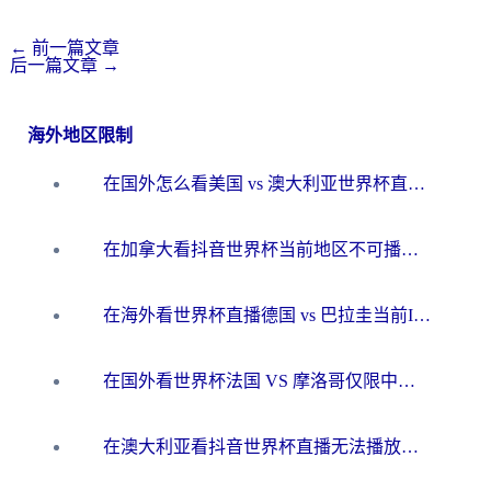
←
前一篇文章
后一篇文章
→
海外地区限制
在国外怎么看美国 vs 澳大利亚世界杯直播？海外党必藏的中文解说观赛指南
在加拿大看抖音世界杯当前地区不可播放？海外党体育观赛终极指南
在海外看世界杯直播德国 vs 巴拉圭当前IP受限制？这篇指南帮你轻松解决地区限制
在国外看世界杯法国 VS 摩洛哥仅限中国大陆？别让地域限制拦下你的欢呼
在澳大利亚看抖音世界杯直播无法播放？海外党体育观赛终极指南来了！