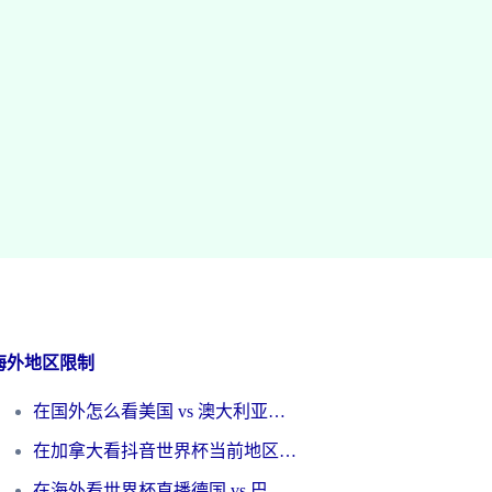
海外地区限制
在国外怎么看美国 vs 澳大利亚世界杯直播？海外党必藏的中文解说观赛指南
在加拿大看抖音世界杯当前地区不可播放？海外党体育观赛终极指南
在海外看世界杯直播德国 vs 巴拉圭当前IP受限制？这篇指南帮你轻松解决地区限制