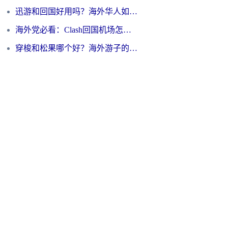
迅游和回国好用吗？海外华人如何选择靠谱的回国加速器
海外党必看：Clash回国机场怎么选？一篇搞定无缝访问国内资源的全攻略
穿梭和松果哪个好？海外游子的数字归乡路，到底该怎么选