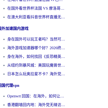
在国外看世界杯法国 VS 摩洛哥仅限中国大陆？别让地域限制拦下你的欢呼
在澳大利亚看抖音世界杯直播无法播放？海外党体育观赛终极指南来了！
国外加速国内游戏
身在国外可以玩王者吗？当然可以，但你需要这份“加速”指南
海外游戏加速器哪个好？2026终极指南帮你畅玩国服+解决卡顿难题
身在海外，如何找回《反恐精英：全球攻势》国服的丝滑手感？一份给你的终极指南
从纽约到暴风城：美国玩魔兽世界，如何找到你的最佳网络航线
日本怎么玩奥拉星不卡？海外党国服游戏加速器选择全攻略
回国代理vpn
Openwrt 回国：在海外，如何让家的网络触手可及
香港翻墙回内地：海外党无缝访问国内资源的加速器选择全攻略