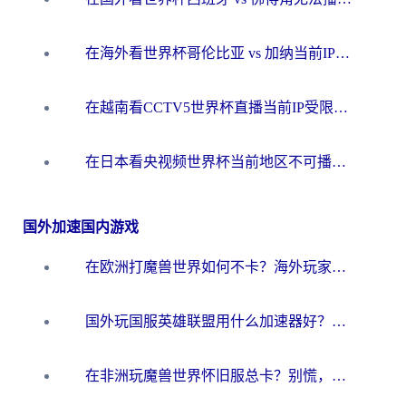
在海外看世界杯哥伦比亚 vs 加纳当前IP受限制？这篇指南帮你流畅看中文解说赛事
在越南看CCTV5世界杯直播当前IP受限制？海外党体育观赛终极指南来了
在日本看央视频世界杯当前地区不可播放？海外党体育观赛终极指南
国外加速国内游戏
在欧洲打魔兽世界如何不卡？海外玩家的国服游戏加速终极攻略
国外玩国服英雄联盟用什么加速器好？海外党亲测有效的国服游戏加速指南
在非洲玩魔兽世界怀旧服总卡？别慌，这份指南帮你丝滑开荒