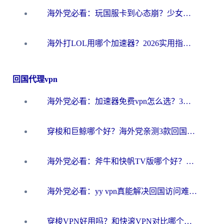
海外党必看：玩国服卡到心态崩？少女前线云图计划加速器免费推荐+碧蓝航线足球世界流畅攻略
海外打LOL用哪个加速器？2026实用指南：从延迟到设备适配，一篇解决你的国服游戏痛点
回国代理vpn
海外党必看：加速器免费vpn怎么选？3步教你无缝访问国内资源
穿梭和巨鲸哪个好？海外党亲测3款回国加速器，教你避开90%的坑
海外党必看：斧牛和快帆TV版哪个好？3分钟选对回国加速器，无缝刷B站、追热剧
海外党必看：yy vpn真能解决回国访问难题？附云极initap测评+免费方案对比
穿梭VPN好用吗？和快滚VPN对比哪个回国效果更好？海外党选回国加速器必看指南