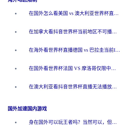
在国外怎么看美国 vs 澳大利亚世界杯直播？海外党必藏的中文解说观赛指南
在加拿大看抖音世界杯当前地区不可播放？海外党体育观赛终极指南
在海外看世界杯直播德国 vs 巴拉圭当前IP受限制？这篇指南帮你轻松解决地区限制
在国外看世界杯法国 VS 摩洛哥仅限中国大陆？别让地域限制拦下你的欢呼
在澳大利亚看抖音世界杯直播无法播放？海外党体育观赛终极指南来了！
国外加速国内游戏
身在国外可以玩王者吗？当然可以，但你需要这份“加速”指南