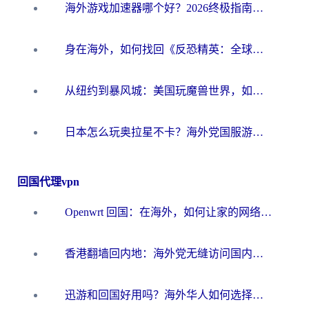
海外游戏加速器哪个好？2026终极指南帮你畅玩国服+解决卡顿难题
身在海外，如何找回《反恐精英：全球攻势》国服的丝滑手感？一份给你的终极指南
从纽约到暴风城：美国玩魔兽世界，如何找到你的最佳网络航线
日本怎么玩奥拉星不卡？海外党国服游戏加速器选择全攻略
回国代理vpn
Openwrt 回国：在海外，如何让家的网络触手可及
香港翻墙回内地：海外党无缝访问国内资源的加速器选择全攻略
迅游和回国好用吗？海外华人如何选择靠谱的回国加速器