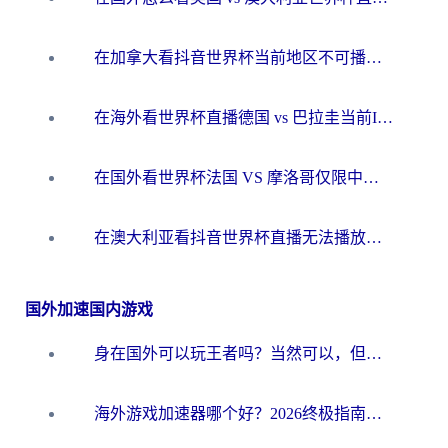
在加拿大看抖音世界杯当前地区不可播放？海外党体育观赛终极指南
在海外看世界杯直播德国 vs 巴拉圭当前IP受限制？这篇指南帮你轻松解决地区限制
在国外看世界杯法国 VS 摩洛哥仅限中国大陆？别让地域限制拦下你的欢呼
在澳大利亚看抖音世界杯直播无法播放？海外党体育观赛终极指南来了！
国外加速国内游戏
身在国外可以玩王者吗？当然可以，但你需要这份“加速”指南
海外游戏加速器哪个好？2026终极指南帮你畅玩国服+解决卡顿难题