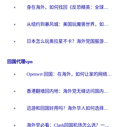
身在海外，如何找回《反恐精英：全球攻势》国服的丝滑手感？一份给你的终极指南
从纽约到暴风城：美国玩魔兽世界，如何找到你的最佳网络航线
日本怎么玩奥拉星不卡？海外党国服游戏加速器选择全攻略
回国代理vpn
Openwrt 回国：在海外，如何让家的网络触手可及
香港翻墙回内地：海外党无缝访问国内资源的加速器选择全攻略
迅游和回国好用吗？海外华人如何选择靠谱的回国加速器
海外党必看：Clash回国机场怎么选？一篇搞定无缝访问国内资源的全攻略