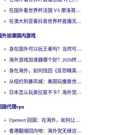
在国外看世界杯法国 VS 摩洛哥仅限中国大陆？别让地域限制拦下你的欢呼
在澳大利亚看抖音世界杯直播无法播放？海外党体育观赛终极指南来了！
国外加速国内游戏
身在国外可以玩王者吗？当然可以，但你需要这份“加速”指南
海外游戏加速器哪个好？2026终极指南帮你畅玩国服+解决卡顿难题
身在海外，如何找回《反恐精英：全球攻势》国服的丝滑手感？一份给你的终极指南
从纽约到暴风城：美国玩魔兽世界，如何找到你的最佳网络航线
日本怎么玩奥拉星不卡？海外党国服游戏加速器选择全攻略
回国代理vpn
Openwrt 回国：在海外，如何让家的网络触手可及
香港翻墙回内地：海外党无缝访问国内资源的加速器选择全攻略