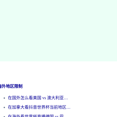
海外地区限制
在国外怎么看美国 vs 澳大利亚世界杯直播？海外党必藏的中文解说观赛指南
在加拿大看抖音世界杯当前地区不可播放？海外党体育观赛终极指南
在海外看世界杯直播德国 vs 巴拉圭当前IP受限制？这篇指南帮你轻松解决地区限制