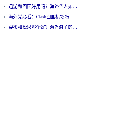
迅游和回国好用吗？海外华人如何选择靠谱的回国加速器
海外党必看：Clash回国机场怎么选？一篇搞定无缝访问国内资源的全攻略
穿梭和松果哪个好？海外游子的数字归乡路，到底该怎么选