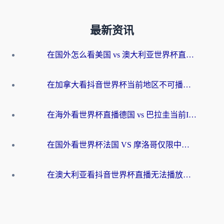
最新资讯
在国外怎么看美国 vs 澳大利亚世界杯直播？海外党必藏的中文解说观赛指南
在加拿大看抖音世界杯当前地区不可播放？海外党体育观赛终极指南
在海外看世界杯直播德国 vs 巴拉圭当前IP受限制？这篇指南帮你轻松解决地区限制
在国外看世界杯法国 VS 摩洛哥仅限中国大陆？别让地域限制拦下你的欢呼
在澳大利亚看抖音世界杯直播无法播放？海外党体育观赛终极指南来了！