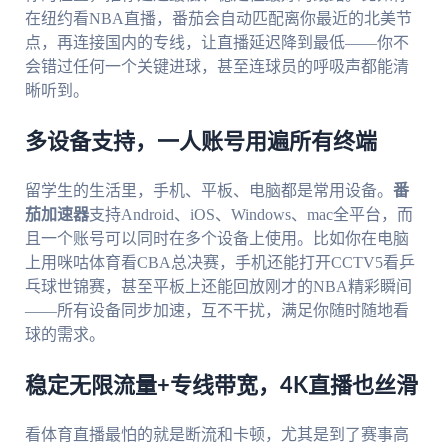
在纽约看NBA直播，番茄会自动匹配离你最近的北美节
点，再连接国内的专线，让直播延迟降到最低——你不
会错过任何一个关键进球，甚至连球员的呼吸声都能清
晰听到。
多设备支持，一人账号用遍所有终端
留学生的生活里，手机、平板、电脑都是常用设备。
番
茄加速器
支持Android、iOS、Windows、mac全平台，而
且一个账号可以同时在多个设备上使用。比如你在电脑
上用咪咕体育看CBA总决赛，手机还能打开CCTV5看乒
乓球世锦赛，甚至平板上还能回放刚才的NBA精彩瞬间
——所有设备同步加速，互不干扰，满足你随时随地看
球的需求。
稳定无限流量+专线带宽，4K直播也丝滑
看体育直播最怕的就是断流和卡顿，尤其是到了赛事高