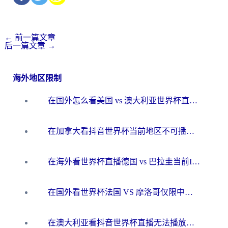
←
前一篇文章
后一篇文章
→
海外地区限制
在国外怎么看美国 vs 澳大利亚世界杯直播？海外党必藏的中文解说观赛指南
在加拿大看抖音世界杯当前地区不可播放？海外党体育观赛终极指南
在海外看世界杯直播德国 vs 巴拉圭当前IP受限制？这篇指南帮你轻松解决地区限制
在国外看世界杯法国 VS 摩洛哥仅限中国大陆？别让地域限制拦下你的欢呼
在澳大利亚看抖音世界杯直播无法播放？海外党体育观赛终极指南来了！