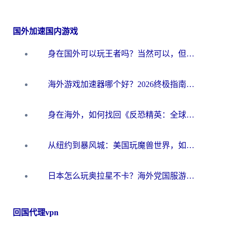
国外加速国内游戏
身在国外可以玩王者吗？当然可以，但你需要这份“加速”指南
海外游戏加速器哪个好？2026终极指南帮你畅玩国服+解决卡顿难题
身在海外，如何找回《反恐精英：全球攻势》国服的丝滑手感？一份给你的终极指南
从纽约到暴风城：美国玩魔兽世界，如何找到你的最佳网络航线
日本怎么玩奥拉星不卡？海外党国服游戏加速器选择全攻略
回国代理vpn