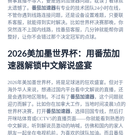
赛事直播不等人，要是遇到加速器问题，耽误了看球就
太遗憾了。
番茄加速器
有专业的技术团队24小时在线，
不管你遇到线路连接问题，还是设备设置难题，只要联
系客服，就能得到实时解决。比如世界杯决赛那晚，你
突然连不上国内线路，找番茄客服，几分钟就能帮你调
整好，让你不会错过那个决定冠军的点球。
2026美加墨世界杯：用番茄加
速器解锁中文解说盛宴
2026年美加墨世界杯，将是足球迷的狂欢盛宴。但对于
海外华人来说，想通过国内平台看中文解说的直播，还
是会遇到地区限制。不过有了
番茄加速器
，这个问题就
迎刃而解了。比如你在加拿大工作，当地时间凌晨3点的
世界杯决赛，打开
番茄加速器
，选择回国专线，然后打
开咪咕体育或CCTV5的直播页面——你就能看到熟悉的
中文解说，听到解说员激动的呐喊，仿佛和国内的家人
朋友一起坐在电视机前，为喜欢的球队加油。而且番茄