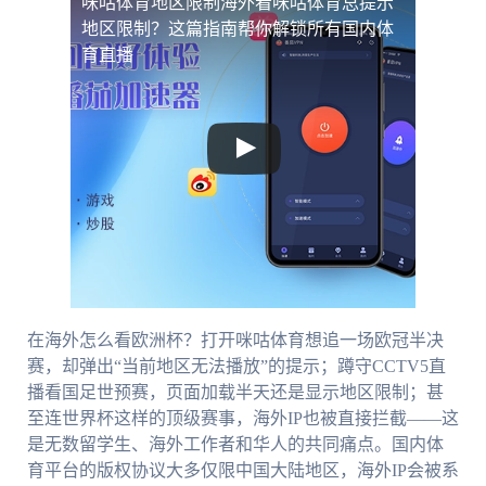
咪咕体育地区限制
海外看咪咕体育总提示
地区限制？这篇指南帮你解锁所有国内体
育直播
在海外怎么看欧洲杯？打开咪咕体育想追一场欧冠半决
赛，却弹出“当前地区无法播放”的提示；蹲守CCTV5直
播看国足世预赛，页面加载半天还是显示地区限制；甚
至连世界杯这样的顶级赛事，海外IP也被直接拦截——这
是无数留学生、海外工作者和华人的共同痛点。国内体
育平台的版权协议大多仅限中国大陆地区，海外IP会被系