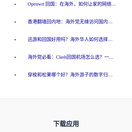
Openwrt 回国：在海外，如何让家的网络触手可及
香港翻墙回内地：海外党无缝访问国内资源的加速器选择全攻略
迅游和回国好用吗？海外华人如何选择靠谱的回国加速器
海外党必看：Clash回国机场怎么选？一篇搞定无缝访问国内资源的全攻略
穿梭和松果哪个好？海外游子的数字归乡路，到底该怎么选
下载应用